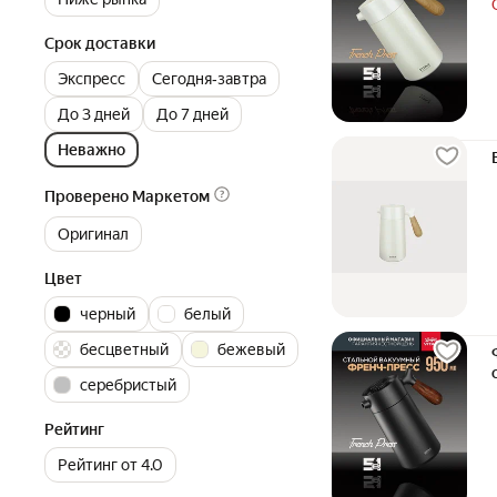
Срок доставки
Экспресс
Сегодня‐завтра
До 3 дней
До 7 дней
Неважно
Проверено Маркетом
Оригинал
Цвет
черный
белый
бесцветный
бежевый
серебристый
Рейтинг
Рейтинг от 4.0