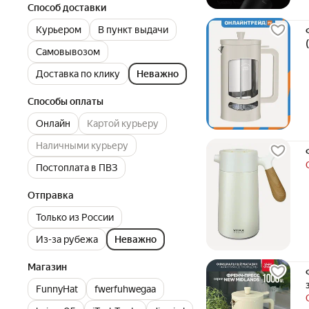
Способ доставки
Курьером
В пункт выдачи
Самовывозом
Доставка по клику
Неважно
Способы оплаты
Онлайн
Картой курьеру
Наличными курьеру
Постоплата в ПВЗ
Отправка
Только из России
Из-за рубежа
Неважно
Магазин
FunnyHat
fwerfuhwegaa