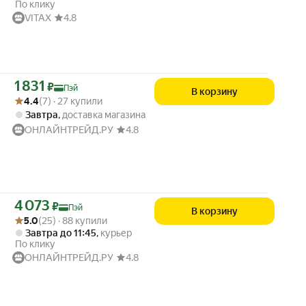
По клику
VITAX
4.8
Цена с картой Яндекс Пэй 1831 ₽ вместо
1 831
₽
Пэй
В корзину
Рейтинг товара: 4.4 из 5
Оценок: (7) · 27 купили
4.4
(7) · 27 купили
Завтра
,
доставка магазина
ОНЛАЙНТРЕЙД.РУ
4.8
Цена с картой Яндекс Пэй 4073 ₽ вместо
4 073
₽
Пэй
В корзину
Рейтинг товара: 5.0 из 5
Оценок: (25) · 88 купили
5.0
(25) · 88 купили
Завтра до 11:45
,
курьер
По клику
ОНЛАЙНТРЕЙД.РУ
4.8