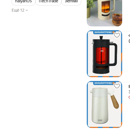
haiyan05
iTechTrade
Jiemiwl
Ещё 12