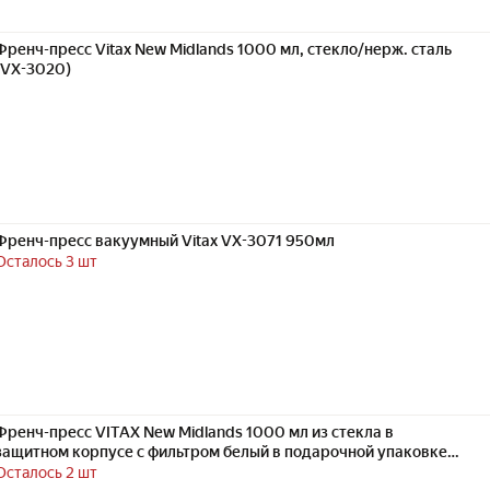
Френч-пресс Vitax New Midlands 1000 мл, стекло/нерж. сталь
(VX-3020)
Френч-пресс вакуумный Vitax VX-3071 950мл
Осталось 3 шт
Френч-пресс VITAX New Midlands 1000 мл из стекла в
защитном корпусе с фильтром белый в подарочной упаковке
VX-3020
Осталось 2 шт