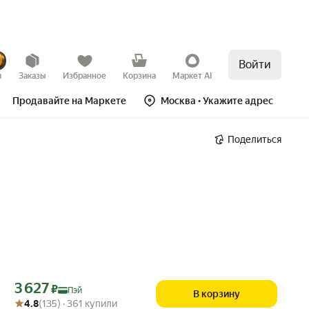
Войти
в
Заказы
Избранное
Корзина
Маркет AI
Продавайте на Маркете
Москва
• Укажите адрес
Поделиться
Цена с картой Яндекс Пэй 3627 ₽ вместо
3 627
₽
Пэй
В корзину
Рейтинг товара: 4.8 из 5
Оценок: (135) · 361 купили
4.8
(135) · 361 купили