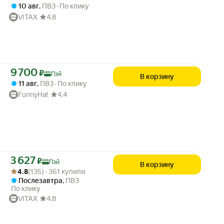
10 авг
,
ПВЗ
По клику
VITAX
4.8
Цена с картой Яндекс Пэй 9700 ₽ вместо
9 700
₽
Пэй
В корзину
11 авг
,
ПВЗ
По клику
FunnyHat
4.4
Цена с картой Яндекс Пэй 3627 ₽ вместо
3 627
₽
Пэй
В корзину
Рейтинг товара: 4.8 из 5
Оценок: (135) · 361 купили
4.8
(135) · 361 купили
Послезавтра
,
ПВЗ
По клику
VITAX
4.8