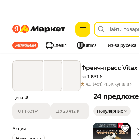
Яндекс
Яндекс
Все хиты
Спешл
Ultima
Из-за рубежа
Дом
Ремонт
Детям
Красота
Электроника
Френч-пресс Vitax
от 
1 831
 ₽
4.9
(481) ·
1.3K купили
24 предложе
Цена, ₽
Сортировка товаров
От 1 831 ₽
До 23 412 ₽
Популярные
Акции
Ниже рынка