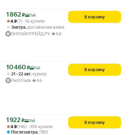
Цена с картой Яндекс Пэй 1862 ₽ вместо
1 862
₽
Пэй
В корзину
Рейтинг товара: 4.9 из 5
Оценок: (7) · 16 купили
4.9
(7) · 16 купили
Завтра
,
доставка магазина
ОНЛАЙНТРЕЙД.РУ
4.8
Цена с картой Яндекс Пэй 10460 ₽ вместо
10 460
₽
Пэй
В корзину
21 – 22 авг
,
курьер
iTechTrade
4.6
Цена с картой Яндекс Пэй 1922 ₽ вместо
1 922
₽
Пэй
В корзину
Рейтинг товара: 4.9 из 5
Оценок: (146) · 396 купили
4.9
(146) · 396 купили
Послезавтра
,
ПВЗ