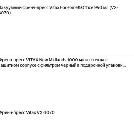
Вакуумный френч-пресс Vitax ForHome&Office 950 мл (VX-
3070)
Френч-пресс VITAX New Midlands 1000 мл из стекла в
защитном корпусе с фильтром черный в подарочной упаковке
VX-3033
Френч-пресс Vitax VX-3070