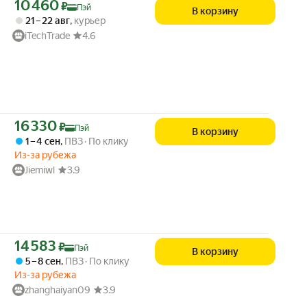
Цена с картой Яндекс Пэй 10460 ₽ вместо
10 460
₽
Пэй
В корзину
21 – 22 авг
,
курьер
iTechTrade
4.6
Цена с картой Яндекс Пэй 16330 ₽ вместо
16 330
₽
Пэй
В корзину
1 – 4 сен
,
ПВЗ
По клику
Из-за рубежа
Jiemiwl
3.9
Цена с картой Яндекс Пэй 14583 ₽ вместо
14 583
₽
Пэй
В корзину
5 – 8 сен
,
ПВЗ
По клику
Из-за рубежа
zhanghaiyan09
3.9