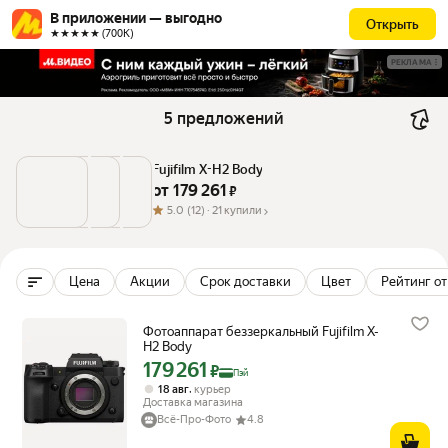
В приложении — выгодно
Открыть
★★★★★ (700К)
РЕКЛАМА
5 предложений
Fujifilm X-H2 Body
от 
179 261
 ₽
5.0
(12) ·
21 купили
Цена
Акции
Срок доставки
Цвет
Рейтинг от
Фотоаппарат беззеркальный Fujifilm X-
H2 Body
179 261
Цена с картой Яндекс Пэй 179261 ₽ вместо
₽
Пэй
,
18 авг
курьер
Доставка магазина
Всё-Про-Фото
4.8