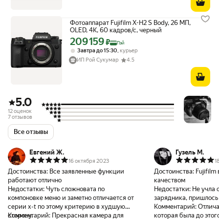
Фотоаппарат Fujifilm X-H2 S Body, 26 МП,
OLED, 4K, 60 кадров/с, черный
209 159
Цена с картой Яндекс Пэй 209159 ₽ вместо
₽
Пэй
,
Завтра до 15:30
курьер
ИП Рой Сукумар
4.5
5.0
12 оценок
7 отзывов
Все отзывы
Евгений Ж.
Гузель М.
16 октября 2023
1
Достоинства:
Все заявленные функции
Достоинства:
Fujifil
работают отлично
качеством
Недостатки:
Чуть сложновата по
Недостатки:
Не учла с
компоновке меню и заметно отличается от
зарядника, пришлось
серии x-t по этому критерию в худшую
Комментарий:
Отлича
сторону.
Комментарий:
Прекрасная камера для
которая была до этог