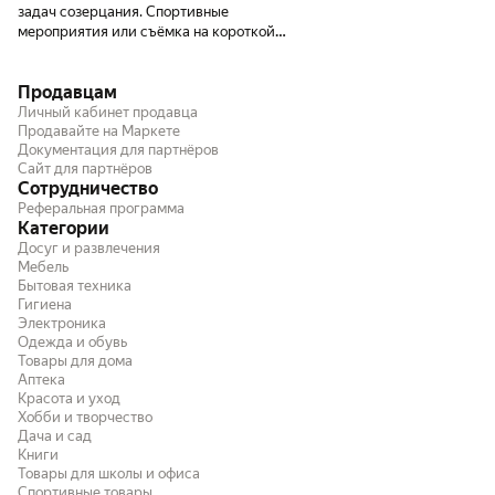
задач созерцания. Спортивные
мероприятия или съёмка на короткой
выдержке - не её стихия, для этих целей
лучше подойдёт, вероятно, x-h2s. Но для
Продавцам
неспешных атмосферных пейзажей,
портретов и панорам - идеальная
Личный кабинет продавца
картинка. С Гелиосом сдружилась как с
Продавайте на Маркете
Документация для партнёров
родным, только нужно включить функцию
Сайт для партнёров
«работать без объектива». АКБ
Сотрудничество
совершеннейшее чудо - заряжается долго,
Реферальная программа
но и работает тоже дольше.
Категории
Досуг и развлечения
Мебель
Бытовая техника
Гигиена
Электроника
Одежда и обувь
Товары для дома
Аптека
Красота и уход
Хобби и творчество
Дача и сад
Книги
Товары для школы и офиса
Спортивные товары