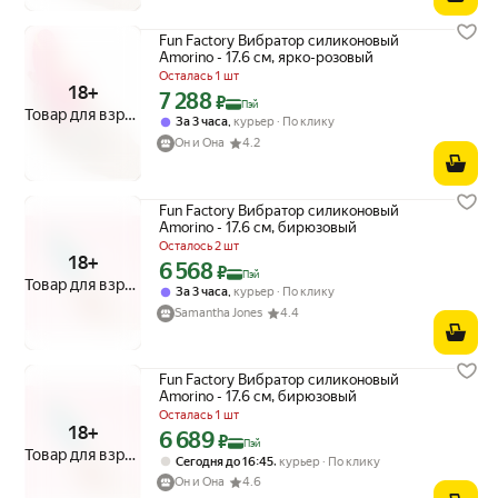
Fun Factory Вибратор силиконовый
Amorino - 17.6 см, ярко-розовый
Осталась 1 шт
18+
7 288
Цена с картой Яндекс Пэй 7288 ₽ вместо
₽
Пэй
Товар для взрослых
,
За 3 часа
курьер
По клику
Он и Она
4.2
Fun Factory Вибратор силиконовый
Amorino - 17.6 см, бирюзовый
Осталось 2 шт
18+
6 568
Цена с картой Яндекс Пэй 6568 ₽ вместо
₽
Пэй
Товар для взрослых
,
За 3 часа
курьер
По клику
Samantha Jones
4.4
Fun Factory Вибратор силиконовый
Amorino - 17.6 см, бирюзовый
Осталась 1 шт
18+
6 689
Цена с картой Яндекс Пэй 6689 ₽ вместо
₽
Пэй
Товар для взрослых
,
Сегодня до 16:45
курьер
По клику
Он и Она
4.6