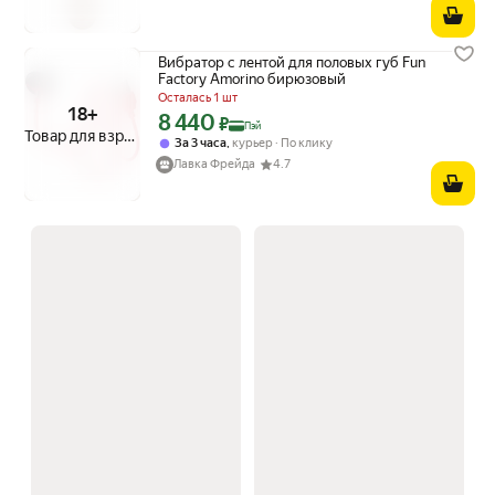
Вибратор с лентой для половых губ Fun
Factory Amorino бирюзовый
Осталась 1 шт
18+
8 440
Цена с картой Яндекс Пэй 8440 ₽ вместо
₽
Пэй
Товар для взрослых
,
За 3 часа
курьер
По клику
Лавка Фрейда
4.7