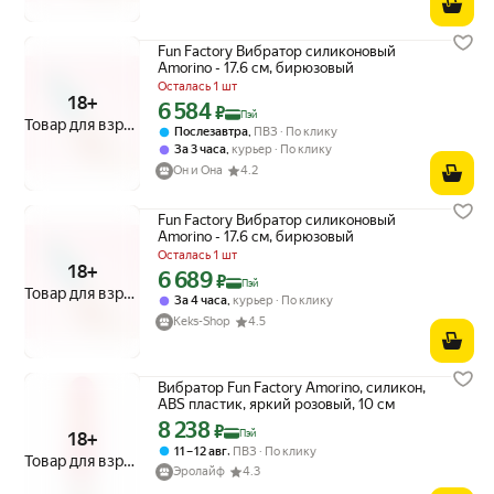
Fun Factory Вибратор силиконовый
Amorino - 17.6 см, бирюзовый
Осталась 1 шт
18+
6 584
Цена с картой Яндекс Пэй 6584 ₽ вместо
₽
Пэй
Товар для взрослых
,
Послезавтра
ПВЗ
По клику
,
За 3 часа
курьер
По клику
Он и Она
4.2
Fun Factory Вибратор силиконовый
Amorino - 17.6 см, бирюзовый
Осталась 1 шт
18+
6 689
Цена с картой Яндекс Пэй 6689 ₽ вместо
₽
Пэй
Товар для взрослых
,
За 4 часа
курьер
По клику
Keks-Shop
4.5
Вибратор Fun Factory Amorino, силикон,
ABS пластик, яркий розовый, 10 см
8 238
Цена с картой Яндекс Пэй 8238 ₽ вместо
₽
Пэй
18+
,
11 – 12 авг
ПВЗ
По клику
Товар для взрослых
Эролайф
4.3