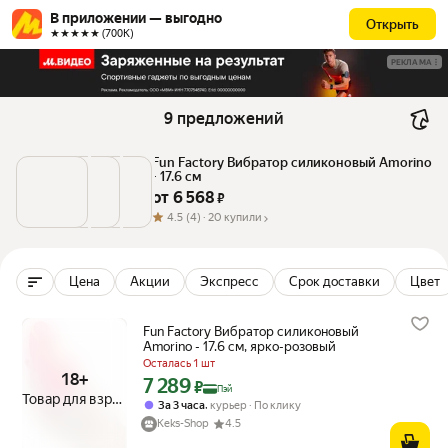
В приложении — выгодно
Открыть
★★★★★ (700К)
РЕКЛАМА
9 предложений
Fun Factory Вибратор силиконовый Amorino 
- 17.6 см
от 
6 568
 ₽
4.5
(4) ·
20 купили
Цена
Акции
Экспресс
Срок доставки
Цвет
Fun Factory Вибратор силиконовый
Amorino - 17.6 см, ярко-розовый
Осталась 1 шт
18+
7 289
Цена с картой Яндекс Пэй 7289 ₽ вместо
₽
Пэй
Товар для взрослых
,
За 3 часа
курьер
По клику
Keks-Shop
4.5