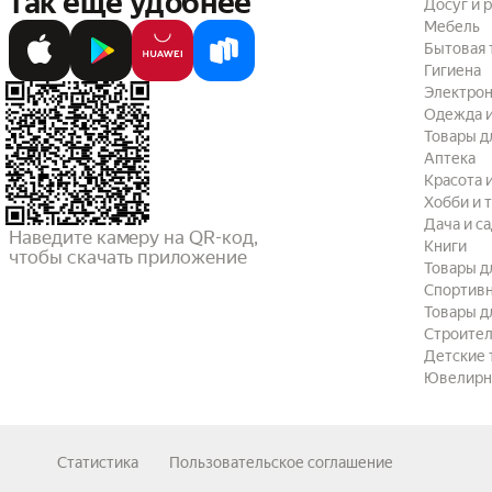
так ещё удобнее
Досуг и 
Мебель
Бытовая 
Гигиена
Электрон
Одежда и
Товары д
Аптека
Красота 
Хобби и 
Дача и с
Наведите камеру на QR-код,

Книги
чтобы скачать приложение
Товары д
Спортив
Товары д
Строител
Детские 
Ювелирн
Статистика
Пользовательское соглашение