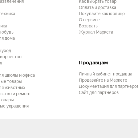
развлечения
Как выбрать товар
Оплата и доставка
техника
Покупайте как юрлицо
О сервисе
ика
Возвраты
 обувь
Журнал Маркета
ля дома
и уход
творчество
Продавцам
ад
Личный кабинет продавца
ля школы и офиса
Продавайте на Маркете
ные товары
Документация для партнёро
ля животных
Сайт для партнёров
ьство и ремонт
товары
ые украшения