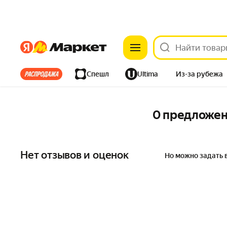
Яндекс
Яндекс
Все хиты
Спешл
Ultima
Из-за рубежа
Дом
Ремонт
Детям
Красота
Электроника
0 предложе
Нет отзывов и оценок
Но можно задать 