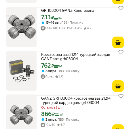
GRH03004 GANZ Крестовина
733
Цена с картой Яндекс Пэй 733 ₽ вместо
₽
Пэй
,
15 – 16 авг
ПВЗ
По клику
ООО АВТОЗАПЧАСТИ52
4.7
Крестовина ваз 21214 турецкий кардан
GANZ арт. grh03004
762
Цена с картой Яндекс Пэй 762 ₽ вместо
₽
Пэй
,
Завтра
ПВЗ
По клику
Aplex
5.0
GANZ GRH03004 крестовина ваз 21214
турецкий кардан ganz grh03004
Осталось 2 шт
866
Цена с картой Яндекс Пэй 866 ₽ вместо
₽
Пэй
,
Завтра
ПВЗ
По клику
10w40
4.7