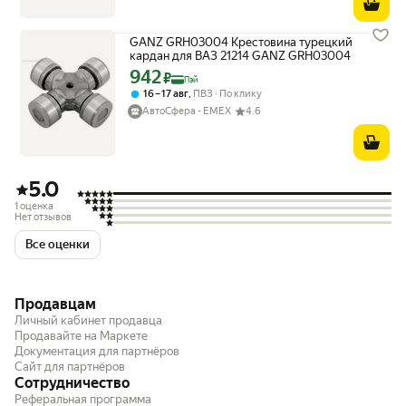
GANZ GRH03004 Крестовина турецкий
кардан для ВАЗ 21214 GANZ GRH03004
942
Цена с картой Яндекс Пэй 942 ₽ вместо
₽
Пэй
,
16 – 17 авг
ПВЗ
По клику
АвтоСфера - ЕМЕХ
4.6
5.0
1 оценка
Нет отзывов
Все оценки
Продавцам
Личный кабинет продавца
Продавайте на Маркете
Документация для партнёров
Сайт для партнёров
Сотрудничество
Реферальная программа