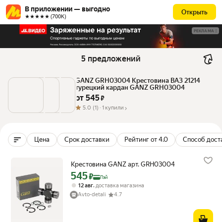
В приложении — выгодно
Открыть
★★★★★ (700К)
РЕКЛАМА
5 предложений
GANZ GRH03004 Крестовина ВАЗ 21214 
турецкий кардан GANZ GRH03004
от 
545
 ₽
5.0
(1) ·
1 купили
Цена
Срок доставки
Рейтинг от 4.0
Способ дост
Крестовина GANZ арт. GRH03004
545
Цена с картой Яндекс Пэй 545 ₽ вместо
₽
Пэй
,
12 авг
доставка магазина
Avto-detali
4.7