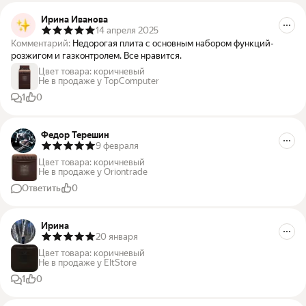
Ирина Иванова
14 апреля 2025
Комментарий:
Недорогая плита с основным набором функций-
розжигом и газконтролем. Все нравится.
Цвет товара
:
коричневый
Не в продаже у TopComputer
1
0
Федор Терешин
9 февраля
Цвет товара
:
коричневый
Не в продаже у Oriontrade
Ответить
0
Ирина
20 января
Цвет товара
:
коричневый
Не в продаже у EltStore
1
0