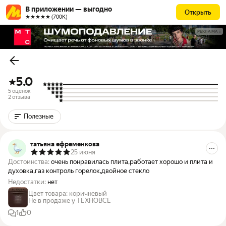
В приложении — выгодно
Открыть
★★★★★ (700К)
РЕКЛАМА
5.0
5 оценок
2 отзыва
Полезные
татьяна ефременкова
25 июня
Достоинства:
очень понравилась плита,работает хорошо и плита и
духовка,газ контроль горелок,двойное стекло
Недостатки:
нет
Цвет товара
:
коричневый
Не в продаже у ТЕХНОВСЁ
1
0