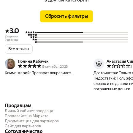
Сбросить фильтры
3.0
2 оценки
2 отзыва
Все отзывы
Полина Кабачек
Анастасия Си
13 сентября 2023
3
Комментарий:
Препарат понравился.
Достоинства:
Только 
Недостатки:
Ноль эфф
словно и не давали ни
потраченные деньги
Продавцам
Личный кабинет продавца
Продавайте на Маркете
Документация для партнёров
Сайт для партнёров
Сотрудничество