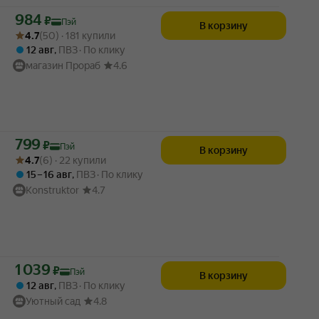
Цена с картой Яндекс Пэй 984 ₽ вместо
984
₽
Пэй
В корзину
Рейтинг товара: 4.7 из 5
Оценок: (50) · 181 купили
4.7
(50) · 181 купили
12 авг
,
ПВЗ
По клику
магазин Прораб
4.6
Цена с картой Яндекс Пэй 799 ₽ вместо
799
₽
Пэй
В корзину
Рейтинг товара: 4.7 из 5
Оценок: (6) · 22 купили
4.7
(6) · 22 купили
15 – 16 авг
,
ПВЗ
По клику
Konstruktor
4.7
Цена с картой Яндекс Пэй 1039 ₽ вместо
1 039
₽
Пэй
В корзину
12 авг
,
ПВЗ
По клику
Уютный сад
4.8