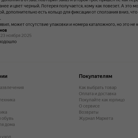
 цвет черный. Лотерея получается, кому как повезет. А это мой предыдущий отзыв:
й, дополнительно есть кольцо для фиксации от сползания вниз, чт
.
явил, может отсутствие упаковки и номера каталожного, но это не 
нов
ество хорошее, закажу в запас, так как размер идеально подходит 1
23 ноября 2025
только 1445мм, и эти 5мм лишние, штанга до конца не садится, что 
подошло
 подшипник ведущего вала.
рии
Покупателям
развлечения
Как выбрать товар
Оплата и доставка
техника
Покупайте как юрлицо
О сервисе
ика
Возвраты
 обувь
Журнал Маркета
ля дома
и уход