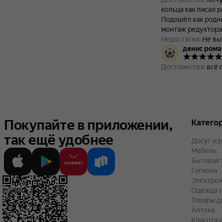
кольца как писал ранее и
Подошёл как родно
монтаж редуктора
Недостатки:
Не вы
денис рома
Комментарий:
Кач
магазине там был 
Достоинства:
всё 
попадания влаги в
Покупайте в приложении,
Катего
так ещё удобнее
Досуг и 
Мебель
Бытовая 
Гигиена
Электрон
Одежда и
Товары д
Аптека
Красота 