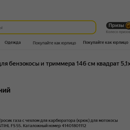
Призы
Колесо призо
Одежда
Покупайте как юрлицо
Покупайте как юрлицо
Продукты
для бензокосы и триммера 146 см квадрат 5,1х
ний
Тросик газа с чехлом для карбюратора (крюк) для мотокосы
STIHL FS 55. Каталожный номер 41401801112