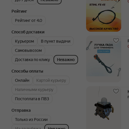
Рейтинг
Рейтинг от 4.0
Способ доставки
Курьером
В пункт выдачи
Самовывозом
Доставка по клику
Неважно
Способы оплаты
Онлайн
Картой курьеру
Наличными курьеру
Постоплата в ПВЗ
Отправка
Только из России
Из-за рубежа
Неважно