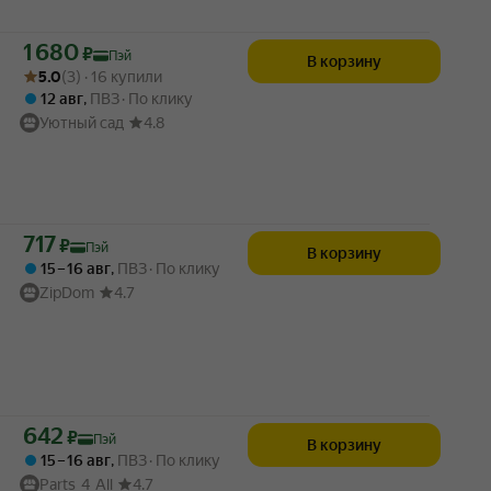
Цена с картой Яндекс Пэй 1680 ₽ вместо
1 680
₽
Пэй
В корзину
Рейтинг товара: 5.0 из 5
Оценок: (3) · 16 купили
5.0
(3) · 16 купили
12 авг
,
ПВЗ
По клику
Уютный сад
4.8
Цена с картой Яндекс Пэй 717 ₽ вместо
717
₽
Пэй
В корзину
15 – 16 авг
,
ПВЗ
По клику
ZipDom
4.7
Цена с картой Яндекс Пэй 642 ₽ вместо
642
₽
Пэй
В корзину
15 – 16 авг
,
ПВЗ
По клику
Parts_4_All
4.7