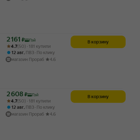
Цена с картой Яндекс Пэй 2161 ₽ вместо
2 161
₽
Пэй
В корзину
Рейтинг товара: 4.7 из 5
Оценок: (50) · 181 купили
4.7
(50) · 181 купили
12 авг
,
ПВЗ
По клику
магазин Прораб
4.6
Цена с картой Яндекс Пэй 2608 ₽ вместо
2 608
₽
Пэй
В корзину
Рейтинг товара: 4.7 из 5
Оценок: (50) · 181 купили
4.7
(50) · 181 купили
12 авг
,
ПВЗ
По клику
магазин Прораб
4.6