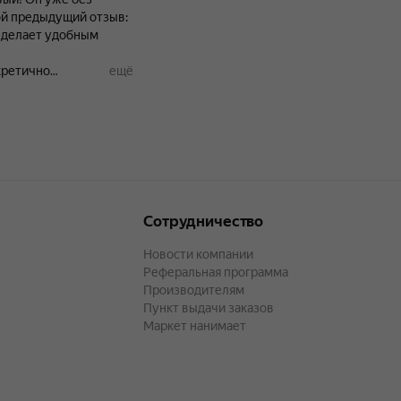
о делает удобным
кретично
ещё
440мм, ранее брал в
делает доступным для
Сотрудничество
Новости компании
Реферальная программа
Производителям
Пункт выдачи заказов
Маркет нанимает