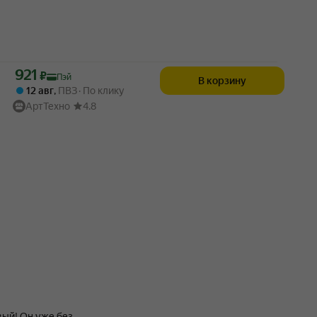
Цена с картой Яндекс Пэй 921 ₽ вместо
921
₽
Пэй
В корзину
12 авг
,
ПВЗ
По клику
АртТехно
4.8
вый! Он уже без