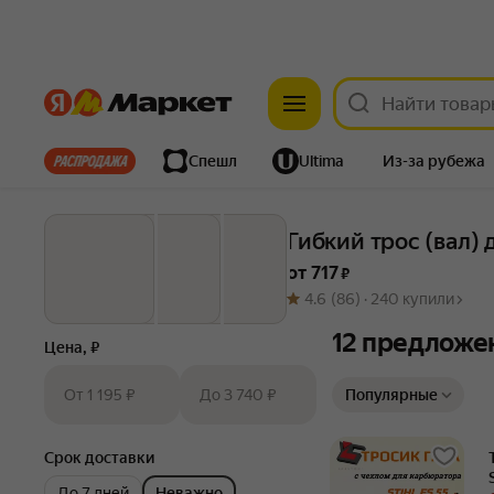
Яндекс
Яндекс
Все хиты
Спешл
Ultima
Из-за рубежа
Дом
Ремонт
Детям
Красота
Электроника
Гибкий трос (вал) 
от 
717
 ₽
4.6
(86) ·
240 купили
12 предложе
Цена, ₽
Сортировка товаров
От 1 195 ₽
До 3 740 ₽
Популярные
Срок доставки
До 7 дней
Неважно