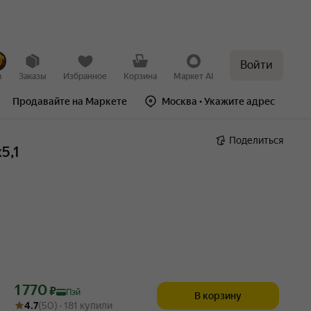
Войти
в
Заказы
Избранное
Корзина
Маркет AI
Продавайте на Маркете
Москва
• Укажите адрес
Поделиться
5,1
Цена с картой Яндекс Пэй 1770 ₽ вместо
1 770
₽
Пэй
В корзину
Рейтинг товара: 4.7 из 5
Оценок: (50) · 181 купили
4.7
(50) · 181 купили