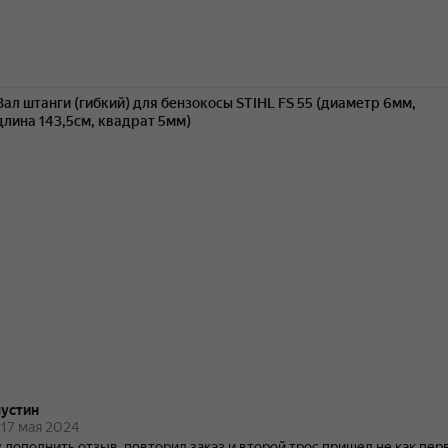
Вал штанги (гибкий) для бензокосы STIHL FS 55 (диаметр 6мм,
длина 143,5см, квадрат 5мм)
устин
17 мая 2024
 дополнить отзыв, повторил заказ и второй трос пришел не как пер