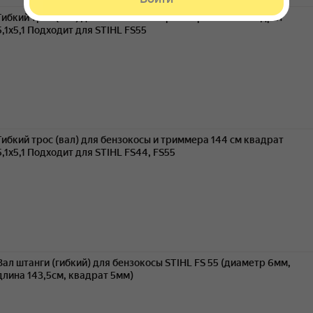
Гибкий трос (вал) для бензокосы и триммера 144 см квадрат
5,1х5,1 Подходит для STIHL FS55
Гибкий трос (вал) для бензокосы и триммера 144 см квадрат
5,1х5,1 Подходит для STIHL FS44, FS55
Вал штанги (гибкий) для бензокосы STIHL FS 55 (диаметр 6мм,
длина 143,5см, квадрат 5мм)