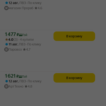
12 авг
,
ПВЗ
По клику
магазин Прораб
4.6
Цена с картой Яндекс Пэй 1477 ₽ вместо
1 477
₽
Пэй
В корзину
Рейтинг товара: 4.0 из 5
Оценок: (3) · 4 купили
4.0
(3) · 4 купили
11 авг
,
ПВЗ
По клику
Паровоз
4.7
Цена с картой Яндекс Пэй 1621 ₽ вместо
1 621
₽
Пэй
В корзину
12 авг
,
ПВЗ
По клику
АртТехно
4.8