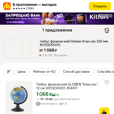
В приложении — выгодно
Открыть
★★★★★ (700К)
РЕКЛАМА
1 предложение
Глобус физический Globen Классик 320 мм 
(К013200017)
от 
1 068
 ₽
4.9
(15) ·
15 купили
Цена
Рейтинг от 4.0
Способ доставки
Способы о
Глобус физический GLOBEN "Классик",
12 см, К011200001, 454417
1 068
Цена с картой Яндекс Пэй 1068 ₽ вместо
₽
Пэй
,
19 – 25 авг
доставка магазина
Komukogda.ru
4.8