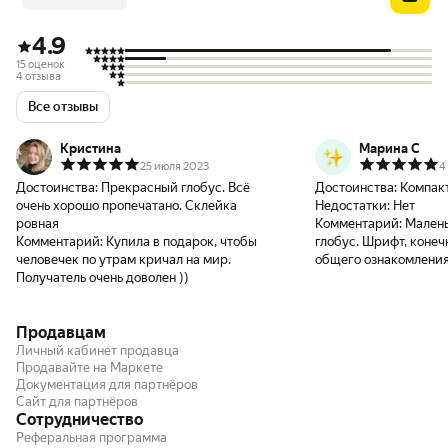
4.9
15 оценок
4 отзыва
Все отзывы
Кристина
Марина С
25 июля 2023
4
Достоинства:
Прекрасный глобус. Всё
Достоинства:
Компак
очень хорошо пропечатано. Склейка
Недостатки:
Нет
ровная
Комментарий:
Малень
Комментарий:
Купила в подарок, чтобы
глобус. Шрифт, конечн
человечек по утрам кричал на мир.
общего ознакомления
Получатель очень доволен ))
Продавцам
Личный кабинет продавца
Продавайте на Маркете
Документация для партнёров
Сайт для партнёров
Сотрудничество
Реферальная программа