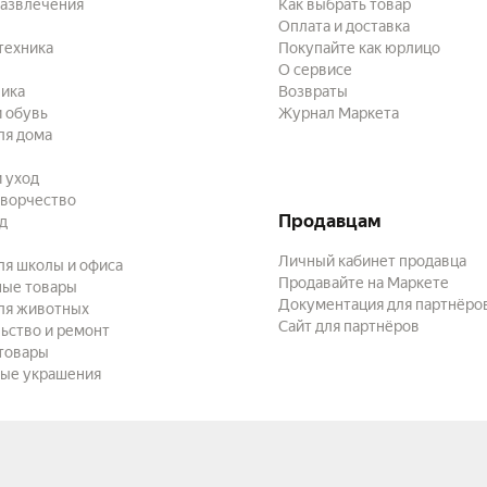
развлечения
Как выбрать товар
Оплата и доставка
техника
Покупайте как юрлицо
О сервисе
ика
Возвраты
 обувь
Журнал Маркета
ля дома
и уход
творчество
Продавцам
ад
Личный кабинет продавца
ля школы и офиса
Продавайте на Маркете
ные товары
Документация для партнёро
ля животных
Сайт для партнёров
ьство и ремонт
товары
ые украшения