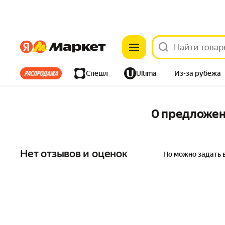
Яндекс
Яндекс
Все хиты
Спешл
Ultima
Из-за рубежа
Дом
Ремонт
Детям
Красота
Электроника
0 предложе
Нет отзывов и оценок
Но можно задать 