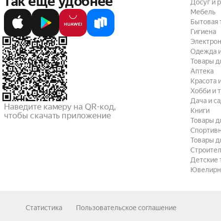
так ещё удобнее
Досуг и 
Мебель
Бытовая 
Гигиена
Электрон
Одежда и
Товары д
Аптека
Красота 
Хобби и 
Дача и с
Наведите камеру на QR-код,

Книги
чтобы скачать приложение
Товары д
Спортив
Товары д
Строител
Детские 
Ювелирн
Статистика
Пользовательское соглашение