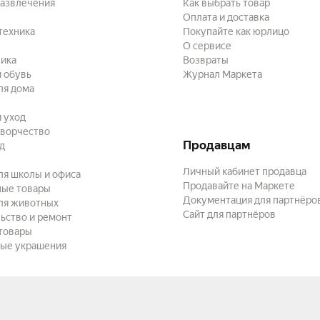
развлечения
Как выбрать товар
Оплата и доставка
техника
Покупайте как юрлицо
О сервисе
ика
Возвраты
 обувь
Журнал Маркета
ля дома
и уход
творчество
Продавцам
ад
Личный кабинет продавца
ля школы и офиса
Продавайте на Маркете
ные товары
Документация для партнёро
ля животных
Сайт для партнёров
ьство и ремонт
товары
ые украшения