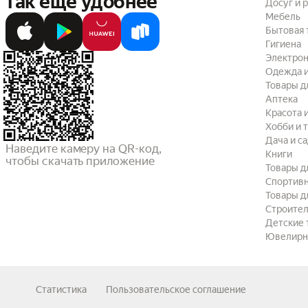
так ещё удобнее
Досуг и 
Мебель
Бытовая 
Гигиена
Электрон
Одежда и
Товары д
Аптека
Красота 
Хобби и 
Дача и с
Наведите камеру на QR-код,

Книги
чтобы скачать приложение
Товары д
Спортив
Товары д
Строител
Детские 
Ювелирн
Статистика
Пользовательское соглашение