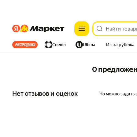
Яндекс
Яндекс
Все хиты
Спешл
Ultima
Из-за рубежа
Дом
Ремонт
Детям
Красота
Электроника
0 предложе
Нет отзывов и оценок
Но можно задать 