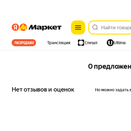
Яндекс
Яндекс
Все хиты
Трансляция
Спешл
Ultima
Из-за рубежа
Одежда
Дом
Ремонт
Детям
0 предложе
Электроника
Нет отзывов и оценок
Но можно задать 