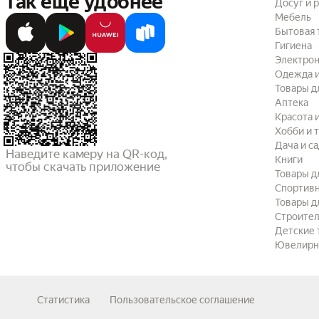
так ещё удобнее
Досуг и 
Мебель
Бытовая 
Гигиена
Электрон
Одежда и
Товары д
Аптека
Красота 
Хобби и 
Дача и с
Наведите камеру на QR-код,

Книги
чтобы скачать приложение
Товары д
Спортив
Товары д
Строител
Детские 
Ювелирн
Статистика
Пользовательское соглашение