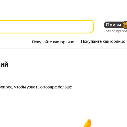
Призы
Колесо призо
Покупайте как юрлицо
Покупайте как юрлицо
Красота
ний
вопрос, чтобы узнать о товаре больше