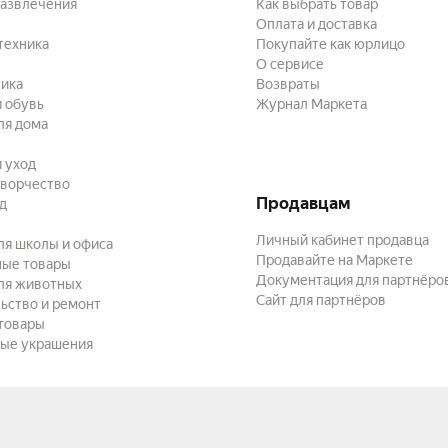
развлечения
Как выбрать товар
Оплата и доставка
техника
Покупайте как юрлицо
О сервисе
ика
Возвраты
 обувь
Журнал Маркета
ля дома
и уход
творчество
Продавцам
ад
Личный кабинет продавца
ля школы и офиса
Продавайте на Маркете
ные товары
Документация для партнёро
ля животных
Сайт для партнёров
ьство и ремонт
товары
ые украшения