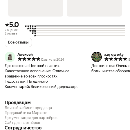
5.0
7 оценок
2 отзыва
Все отзывы
Алексей
azq qwerty
12 августа 2024
1
Достоинства:
Цветной пластик.
Достоинства:
Очень к
Качественное исполнение. Отличное
большинстве обзоров
вращение во всех плоскостях.
Недостатки:
Ни единого
Комментарий:
Великолепный додекаэдр.
Продавцам
Личный кабинет продавца
Продавайте на Маркете
Документация для партнёров
Сайт для партнёров
Сотрудничество