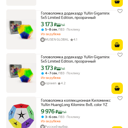
Головоломка додекаэдр YuXin Gigaminx
5x5 Limited Edition, прозрачный
3 173
Цена с картой Яндекс Пэй 3173 ₽ вместо
₽
Пэй
,
5 – 8 сен
ПВЗ
По клику
Из-за рубежа
MUSEN GLOBAL
4.1
Головоломка додекаэдр YuXin Gigaminx
5x5 Limited Edition, прозрачный
3 173
Цена с картой Яндекс Пэй 3173 ₽ вместо
₽
Пэй
,
4 – 7 сен
ПВЗ
По клику
Из-за рубежа
xipiwen
4.2
Головоломка коллекционная Киломинкс
YuXin HuangLong Kilominx 8x8, color YZ
9 976
Цена с картой Яндекс Пэй 9976 ₽ вместо
₽
Пэй
,
3 – 6 сен
ПВЗ
По клику
Из-за рубежа
Русский выбор.