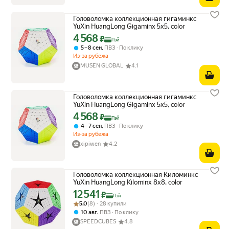
Головоломка коллекционная гигаминкс
YuXin HuangLong Gigaminx 5x5, color
4 568
Цена с картой Яндекс Пэй 4568 ₽ вместо
₽
Пэй
,
5 – 8 сен
ПВЗ
По клику
Из-за рубежа
MUSEN GLOBAL
4.1
Головоломка коллекционная гигаминкс
YuXin HuangLong Gigaminx 5x5, color
4 568
Цена с картой Яндекс Пэй 4568 ₽ вместо
₽
Пэй
,
4 – 7 сен
ПВЗ
По клику
Из-за рубежа
xipiwen
4.2
Головоломка коллекционная Киломинкс
YuXin HuangLong Kilominx 8x8, color
12 541
Цена с картой Яндекс Пэй 12541 ₽ вместо
₽
Пэй
Рейтинг товара: 5.0 из 5
Оценок: (8) · 28 купили
5.0
(8) · 28 купили
,
10 авг
ПВЗ
По клику
SPEEDCUBES
4.8