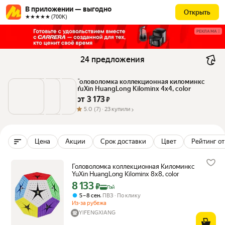
В приложении — выгодно
Открыть
★★★★★ (700К)
РЕКЛАМА
24 предложения
Головоломка коллекционная киломинкс 
YuXin HuangLong Kilominx 4x4, color
от 
3 173
 ₽
5.0
(7) ·
23 купили
Цена
Акции
Срок доставки
Цвет
Рейтинг от
Головоломка коллекционная Киломинкс
YuXin HuangLong Kilominx 8x8, color
8 133
Цена с картой Яндекс Пэй 8133 ₽ вместо
₽
Пэй
,
5 – 8 сен
ПВЗ
По клику
Из-за рубежа
YIFENGXIANG