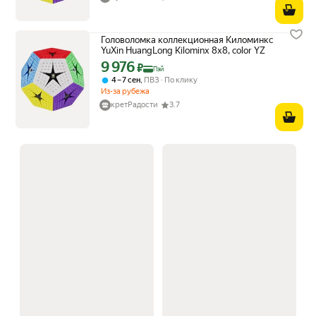
Головоломка коллекционная Киломинкс
YuXin HuangLong Kilominx 8x8, color YZ
9 976
Цена с картой Яндекс Пэй 9976 ₽ вместо
₽
Пэй
,
4 – 7 сен
ПВЗ
По клику
Из-за рубежа
кретРадости
3.7