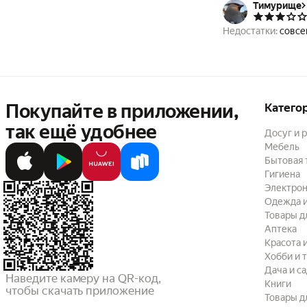
Тимурище
Недостатки:
совсе
Покупайте в приложении,
Катего
так ещё удобнее
Досуг и 
Мебель
Бытовая 
Гигиена
Электрон
Одежда и
Товары д
Аптека
Красота 
Хобби и 
Дача и с
Наведите камеру на QR-код,

Книги
чтобы скачать приложение
Товары д