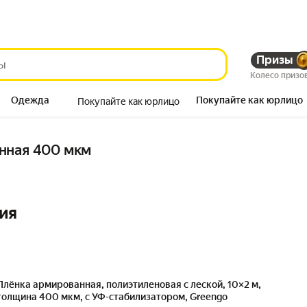
Призы
Колесо призо
Одежда
Покупайте как юрлицо
Покупайте как юрлицо
Продукты
нная 400 мкм
ия
Плёнка армированная, полиэтиленовая с леской, 10×2 м,
толщина 400 мкм, с УФ-стабилизатором, Greengo