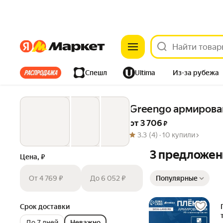
Яндекс
Яндекс
Все хиты
Спешл
Ultima
Из-за рубежа
Дом
Ремонт
Детям
Красота
Электроника
Greengo армирова
от 
3 706
 ₽
3.3
(4) ·
10 купили
3 предложен
Цена, ₽
Сортировка товаров
От 4 769 ₽
До 6 052 ₽
Популярные
Срок доставки
До 7 дней
Неважно