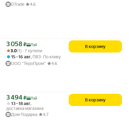
DTrade
4.6
Цена с картой Яндекс Пэй 3058 ₽ вместо
3 058
₽
Пэй
В корзину
Рейтинг товара: 3.0 из 5
Оценок: (1) · 7 купили
3.0
(1) · 7 купили
15 – 16 авг
,
ПВЗ
По клику
ООО "ТероПром"
4.6
Цена с картой Яндекс Пэй 3494 ₽ вместо
3 494
₽
Пэй
В корзину
13 – 18 авг
,
доставка магазина
Дом Подарка
4.7