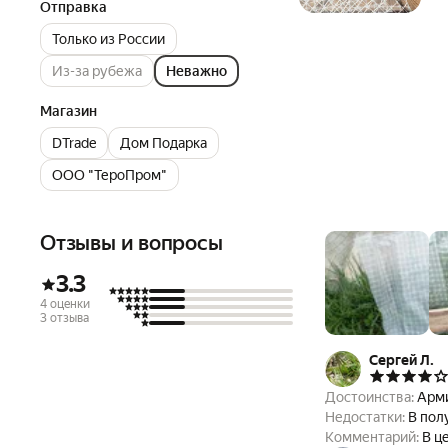
Отправка
Только из России
Из-за рубежа
Неважно
Магазин
DTrade
Дом Подарка
ООО "ТероПром"
Отзывы и вопросы
3.3
4 оценки
3 отзыва
Сергей Л.
Достоинства:
Арм
Недостатки:
В пол
Комментарий: