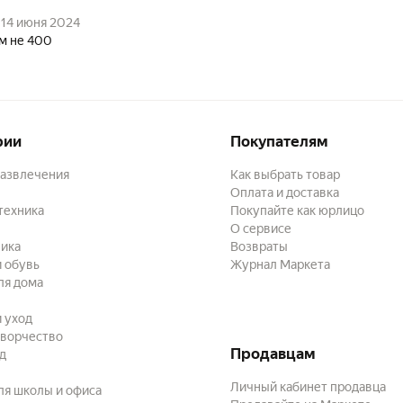
14 июня 2024
м не 400
рии
Покупателям
развлечения
Как выбрать товар
Оплата и доставка
техника
Покупайте как юрлицо
О сервисе
ика
Возвраты
 обувь
Журнал Маркета
ля дома
и уход
творчество
Продавцам
ад
Личный кабинет продавца
ля школы и офиса