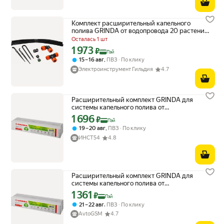
Комплект расширительный капельного
полива GRINDA от водопровода 20 растений
(425271)
Осталась 1 шт
1 973
Цена с картой Яндекс Пэй 1973 ₽ вместо
₽
Пэй
,
15 – 16 авг
ПВЗ
По клику
Электроинструмент Гильдия
4.7
Расширительный комплект GRINDA для
системы капельного полива от
водопровода на 20 растений 425271
1 696
Цена с картой Яндекс Пэй 1696 ₽ вместо
₽
Пэй
,
19 – 20 авг
ПВЗ
По клику
ИНСТ54
4.8
Расширительный комплект GRINDA для
системы капельного полива от
водопровода, на 20 раст
1 361
Цена с картой Яндекс Пэй 1361 ₽ вместо
₽
Пэй
,
21 – 22 авг
ПВЗ
По клику
AvtoGSM
4.7