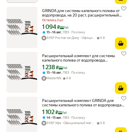
GRINDA для системы капельного полива от
водопровода, на 20 раст, расширительный
комплект (425271)
Осталось 3 шт
1 094
Цена с картой Яндекс Пэй 1094 ₽ вместо
₽
Пэй
,
15 – 16 авг
ПВЗ
По клику
ЗУБР Ростов-на-Дону - Официальный магазин
4.8
Расширительный комплект для системы
капельного полива от водопровода
GRINDA 20 растений 425271
1 238
Цена с картой Яндекс Пэй 1238 ₽ вместо
₽
Пэй
,
15 – 16 авг
ПВЗ
По клику
MasterNN
4.8
Расширительный комплект GRINDA для
системы капельного полива от водопровода,
на 20 растений
1 102
Цена с картой Яндекс Пэй 1102 ₽ вместо
₽
Пэй
,
14 – 15 авг
ПВЗ
По клику
ЗУБР Уфа - Официальный магазин
4.8