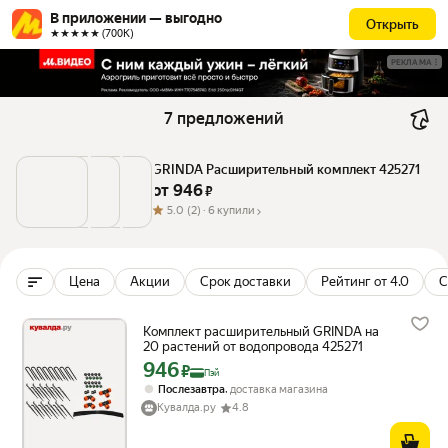
В приложении — выгодно
Открыть
★★★★★ (700К)
РЕКЛАМА
7 предложений
GRINDA Расширительный комплект 425271
от 
946
 ₽
5.0
(2) ·
6 купили
Цена
Акции
Срок доставки
Рейтинг от 4.0
С
Комплект расширительный GRINDA на
20 растений от водопровода 425271
946
Цена с картой Яндекс Пэй 946 ₽ вместо
₽
Пэй
,
Послезавтра
доставка магазина
Кувалда.ру
4.8