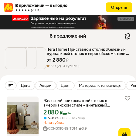
В приложении — выгодно
Открыть
★★★★★ (700К)
РЕКЛАМА
6 предложений
Hera Home Приставной столик Железный 
журнальный столик в европейском стиле 
ретро, 40х40х52 см
от 
2 880
 ₽
5.0
(2) ·
4 купили
Цена
Акции
Цвет
Материал столешницы
Ре
Железный прикроватный столик в
американском стиле – винтажный
кофейный столик для гостиной
2 880
Цена с картой Яндекс Пэй 2880 ₽ вместо
₽
Пэй
(компактный, для балкона и спальни)
,
5 – 8 сен
ПВЗ
По клику
Из-за рубежа
XIONGXIONG-TDM
3.9