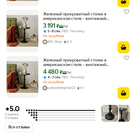
Железный прикроватный столик в
американском стиле – винтажный
кофейный столик для гостиной
3 191
Цена с картой Яндекс Пэй 3191 ₽ вместо
₽
Пэй
(компактный, для балкона и спальни)
,
5 – 8 сен
ПВЗ
По клику
Из-за рубежа
WFL Shop
4.0
Железный прикроватный столик в
американском стиле – винтажный
кофейный столик для гостиной
4 480
Цена с картой Яндекс Пэй 4480 ₽ вместо
₽
Пэй
(компактный, для балкона и спальни)
,
4 – 7 сен
ПВЗ
По клику
Из-за рубежа
yuelaishangmao22
4.1
5.0
2 оценки
2 отзыва
Все отзывы