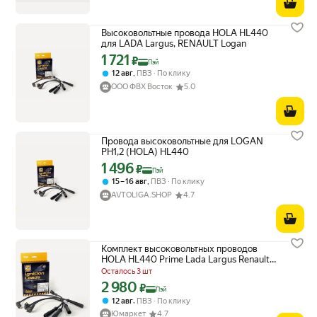
Высоковольтные провода HOLA HL440
для LADA Largus, RENAULT Logan
1 721
Цена с картой Яндекс Пэй 1721 ₽ вместо
₽
Пэй
,
12 авг
ПВЗ
По клику
ООО ФВХ Восток
5.0
Провода высоковольтные для LOGAN
PH1,2 (HOLA) HL440
1 496
Цена с картой Яндекс Пэй 1496 ₽ вместо
₽
Пэй
,
15 – 16 авг
ПВЗ
По клику
AVTOLIGA.SHOP
4.7
Комплект высоковольтных проводов
HOLA HL440 Prime Lada Largus Renault
Logan 1.4, 1.6
Осталось 3 шт
2 980
Цена с картой Яндекс Пэй 2980 ₽ вместо
₽
Пэй
,
12 авг
ПВЗ
По клику
Юмаркет
4.7