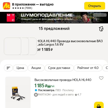
В приложении — выгодно
Открыть
★★★★★ (700К)
РЕКЛАМА
15 предложений
HOLA HL440 Провода высоковольтные ВАЗ 
Lada Largus 1.6 8V
от 
1 185
 ₽
Цена
Акции
Срок доставки
Рейтинг от 4.0
С
Высоковольтные провода HOLA HL440
1 185
Цена с картой Яндекс Пэй 1185 ₽ вместо
₽
Пэй
,
Послезавтра
ПВЗ
По клику
PARTKOM - для людей и авто
4.7