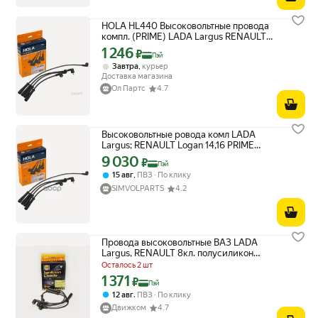
HOLA HL440 Высоковольтные провода
компл. (PRIME) LADA Largus RENAULT
Logan 1.4 1.6
1 246
Цена с картой Яндекс Пэй 1246 ₽ вместо
₽
Пэй
,
Завтра
курьер
Доставка магазина
Ол Партс
4.7
Высоковольтные ровода комл LADA
Largus; RENAULT Logan 14,16 PRIME
HOLA арт. HL440
9 030
Цена с картой Яндекс Пэй 9030 ₽ вместо
₽
Пэй
,
15 авг
ПВЗ
По клику
SIMVOLPARTS
4.2
Провода высоковольтные ВАЗ LADA
Largus, RENAULT 8кл. полусиликон
Prime (HOLA) HL440
Осталось 2 шт
1 371
Цена с картой Яндекс Пэй 1371 ₽ вместо
₽
Пэй
,
12 авг
ПВЗ
По клику
Движком
4.7