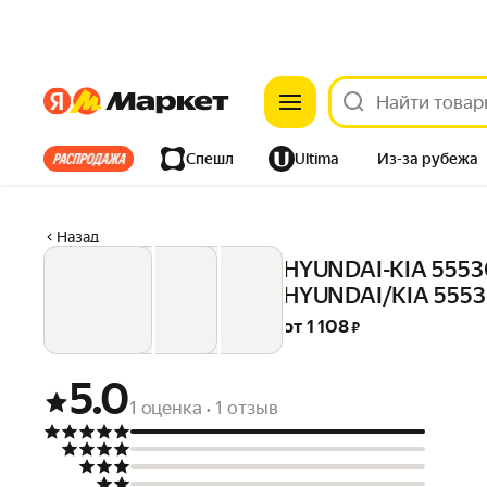
Яндекс
Яндекс
Все хиты
Спешл
Ultima
Из-за рубежа
Дом
Ремонт
Детям
Красота
Электроника
Назад
HYUNDAI-KIA 55530
HYUNDAI/KIA 555
от 
1 108
 ₽
5.0
1 оценка
1 отзыв
•