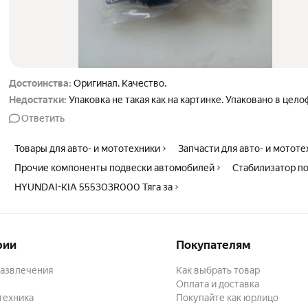
Достоинства:
Оригинал. Качество.
Недостатки:
Упаковка не такая как на картинке. Упаковано в цело
Ответить
Товары для авто- и мототехники
Запчасти для авто- и мотот
Прочие компоненты подвески автомобилей
Стабилизатор п
HYUNDAI-KIA 555303R000 Тяга за
рии
Покупателям
развлечения
Как выбрать товар
Оплата и доставка
техника
Покупайте как юрлицо