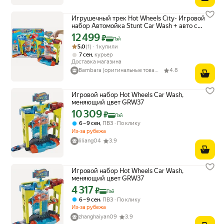
Игрушечный трек Hot Wheels City- Игровой
набор Автомойка Stunt Car Wash + авто с
функцией изменения цвета - Хот Вилс
12 499
Цена с картой Яндекс Пэй 12499 ₽ вместо
₽
Пэй
GRW37
Рейтинг товара: 5.0 из 5
Оценок: (1) · 1 купили
5.0
(1) · 1 купили
,
7 сен
курьер
Доставка магазина
Bambara (оригинальные товары из Европы)
4.8
Игровой набор Hot Wheels Car Wash,
меняющий цвет GRW37
10 309
Цена с картой Яндекс Пэй 10309 ₽ вместо
₽
Пэй
,
6 – 9 сен
ПВЗ
По клику
Из-за рубежа
liliang04
3.9
Игровой набор Hot Wheels Car Wash,
меняющий цвет GRW37
4 317
Цена с картой Яндекс Пэй 4317 ₽ вместо
₽
Пэй
,
6 – 9 сен
ПВЗ
По клику
Из-за рубежа
zhanghaiyan09
3.9