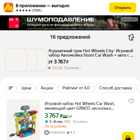
В приложении — выгодно
Открыть
★★★★★ (700К)
РЕКЛАМА
16 предложений
Игрушечный трек Hot Wheels City- Игровой 
набор Автомойка Stunt Car Wash + авто с 
функцией изменения цвета - Хот Вилс 
от 
3 767
 ₽
GRW37
3.5
(2) ·
3 купили
Цена
Акции
Рейтинг от 4.0
Способ доставки
Игровой набор Hot Wheels Car Wash,
меняющий цвет GRW37, несколько
цветов
3 767
Цена с картой Яндекс Пэй 3767 ₽ вместо
₽
Пэй
,
5 – 8 сен
ПВЗ
По клику
Из-за рубежа
biuslqsluo
4.2