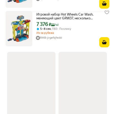
Игровой набор Hot Wheels Car Wash,
меняющий цвет GRW37, несколько
цветов
7 376
Цена с картой Яндекс Пэй 7376 ₽ вместо
₽
Пэй
,
5 – 8 сен
ПВЗ
По клику
Из-за рубежа
RMB-jirgefkjfedkl