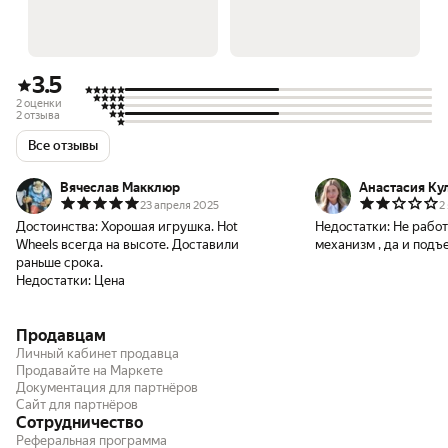
3.5
2 оценки
2 отзыва
Все отзывы
Вячеслав Макклюр
Анастасия Ку
23 апреля 2025
2
Достоинства:
Хорошая игрушка. Hot
Недостатки:
Не работ
Wheels всегда на высоте. Доставили
механизм , да и под
раньше срока.
Недостатки:
Цена
Продавцам
Личный кабинет продавца
Продавайте на Маркете
Документация для партнёров
Сайт для партнёров
Сотрудничество
Реферальная программа