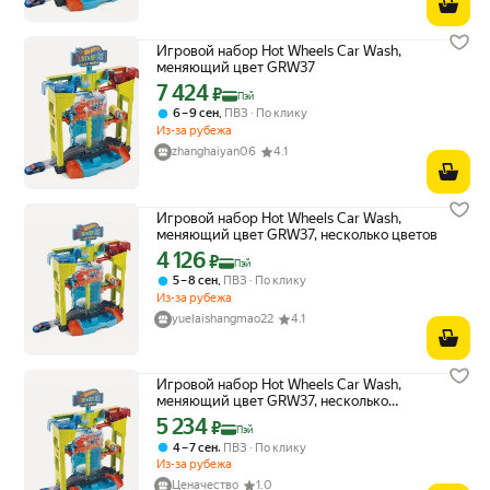
Игровой набор Hot Wheels Car Wash,
меняющий цвет GRW37
7 424
Цена с картой Яндекс Пэй 7424 ₽ вместо
₽
Пэй
,
6 – 9 сен
ПВЗ
По клику
Из-за рубежа
zhanghaiyan06
4.1
Игровой набор Hot Wheels Car Wash,
меняющий цвет GRW37, несколько цветов
4 126
Цена с картой Яндекс Пэй 4126 ₽ вместо
₽
Пэй
,
5 – 8 сен
ПВЗ
По клику
Из-за рубежа
yuelaishangmao22
4.1
Игровой набор Hot Wheels Car Wash,
меняющий цвет GRW37, несколько
цветов YZ
5 234
Цена с картой Яндекс Пэй 5234 ₽ вместо
₽
Пэй
,
4 – 7 сен
ПВЗ
По клику
Из-за рубежа
Ценачество
1.0