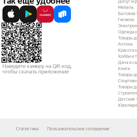
так ещё удобнее
Досуг и 
Мебель
Бытовая 
Гигиена
Электрон
Одежда и
Товары д
Аптека
Красота 
Хобби и 
Дача и с
Наведите камеру на QR-код,

Книги
чтобы скачать приложение
Товары д
Спортив
Товары д
Строител
Детские 
Ювелирн
Статистика
Пользовательское соглашение