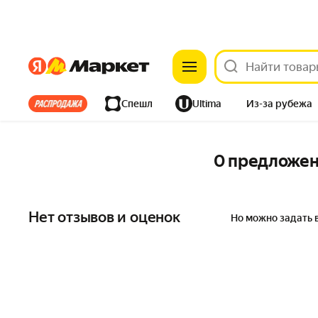
Яндекс
Яндекс
Все хиты
Спешл
Ultima
Из-за рубежа
Дом
Ремонт
Детям
Красота
Электроника
0 предложе
Нет отзывов и оценок
Но можно задать 