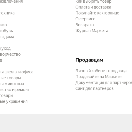
развлечения
Как выбрать товар
Оплата и доставка
техника
Покупайте как юрлицо
О сервисе
ика
Возвраты
 обувь
Журнал Маркета
ля дома
и уход
творчество
Продавцам
ад
Личный кабинет продавца
ля школы и офиса
Продавайте на Маркете
ные товары
Документация для партнёро
ля животных
Сайт для партнёров
ьство и ремонт
товары
ые украшения