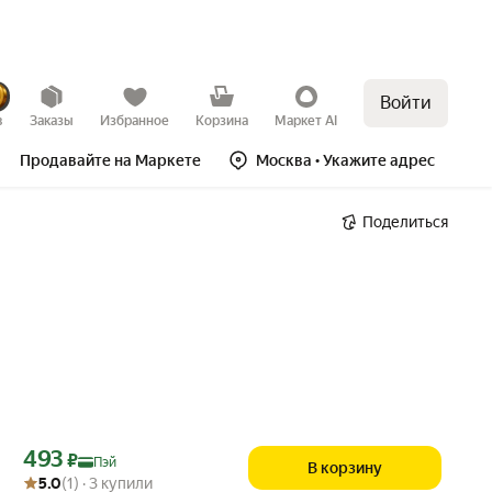
Войти
в
Заказы
Избранное
Корзина
Маркет AI
Продавайте на Маркете
Москва
• Укажите адрес
Поделиться
Цена с картой Яндекс Пэй 493 ₽ вместо
493
₽
Пэй
В корзину
Рейтинг товара: 5.0 из 5
Оценок: (1) · 3 купили
5.0
(1) · 3 купили