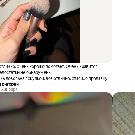
отлично, очень хорошо помогает. Очень нравится
недостатки не обнаружены
нь довольна покупкой, все отлично, спасибо продавцу
Григорян
6 января