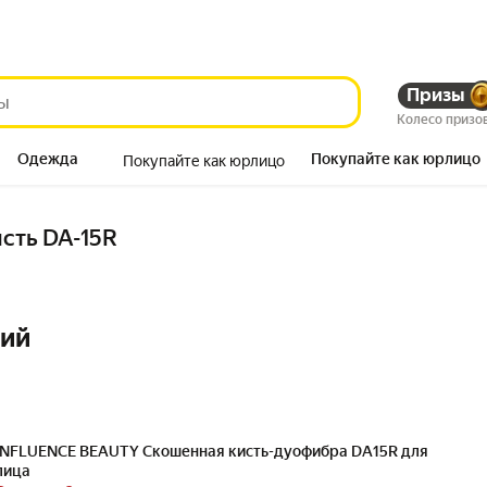
Призы
Колесо призо
Одежда
Покупайте как юрлицо
Покупайте как юрлицо
Продукты
исть DA-15R
ний
INFLUENCE BEAUTY Скошенная кисть-дуофибра DA15R для
лица