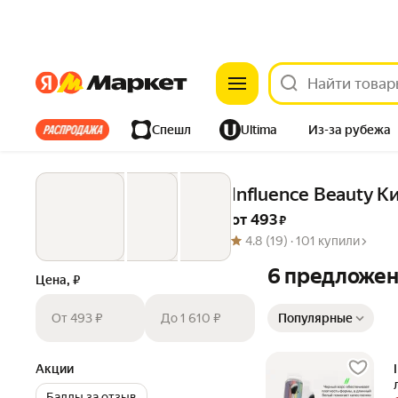
Яндекс
Яндекс
Все хиты
Спешл
Ultima
Из-за рубежа
Дом
Ремонт
Детям
Красота
Электроника
Influence Beauty К
от 
493
 ₽
4.8
(19) ·
101 купили
6 предложе
Цена, ₽
Сортировка товаров
От 493 ₽
До 1 610 ₽
Популярные
Акции
Баллы за отзыв