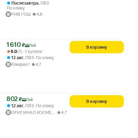
Послезавтра
,
ПВЗ
По клику
РИВ ГОШ
4.8
Цена с картой Яндекс Пэй 1610 ₽ вместо
1 610
₽
Пэй
В корзину
Рейтинг товара: 5.0 из 5
Оценок: (1) · 1 купили
5.0
(1) · 1 купили
12 авг
,
ПВЗ
По клику
Юмаркет
4.7
Цена с картой Яндекс Пэй 802 ₽ вместо
802
₽
Пэй
В корзину
12 авг
,
ПВЗ
По клику
ОРИГИНАЛ КОСМЕТИК
4.7