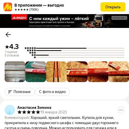
В приложении — выгодно
Открыть
★★★★★ (700К)
РЕКЛАМА
4.3
7 оценок
5 отзывов
Полезные
С фото и видео
Анастасия Зимина
19 января 2023
Комментарий:
Хороший, яркий светильник. Купила для кухни,
прикрепила к низу подвесного шкафа с помощью двустороннего
скотча и очень довольна. Можно использовать для гаража или в