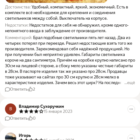
Достоинства:
Удобный, компактный, яркий, экономичный. Есть в
комплекте всё необходимое для крепления и соединения
светильников между собой. Выключатель на корпусе.
Недостатки:
Недостатков для себя не обнаружил, кроме одного-
непонятного ввода в заблуждение от производителя.
Комментарий:
Брал подобные светильники пять лет назад. Два из
четырех потерял при переезде. Решил недостающие взять того же
производителя. Зарекомендовал себя надёжной продукцией. Но
при получении был неприятно удивлен. Габариты светильника
короче на два сантиметра. Причём на коробке крупно написано про
30см на лицевой стороне, а сбоку мело указаны честные габариты
в 28см. В паспорте изделия так же указано про 28см. Продавцы
тоже указывают на сайтах про 30 см крупно и 28см мелко в
характеристике изделия. Зачем весь этот цирк? На последнем фото
...ещё
сравнил старый и новый светильник рядом.
Ответить
2
Владимир Сухоручкин
В
15 января 2023
Ответить
0
Игорь