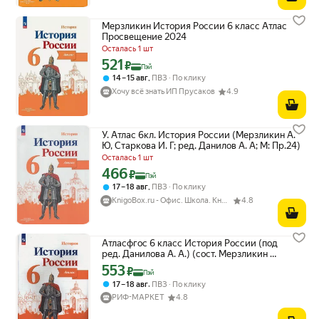
Мерзликин История России 6 класс Атлас
Просвещение 2024
Осталась 1 шт
521
Цена с картой Яндекс Пэй 521 ₽ вместо
₽
Пэй
,
14 – 15 авг
ПВЗ
По клику
Хочу всё знать ИП Прусаков
4.9
У. Атлас 6кл. История России (Мерзликин А.
Ю, Старкова И. Г; ред. Данилов А. А; М: Пр.24)
Осталась 1 шт
466
Цена с картой Яндекс Пэй 466 ₽ вместо
₽
Пэй
,
17 – 18 авг
ПВЗ
По клику
KnigoBox.ru - Офис. Школа. Книги. Дом
4.8
Атласфгос 6 класс История России (под
ред. Данилова А. А.) (сост. Мерзликин А.
Ю, Старкова И. Г.), (Просвещение, 2023),
553
Цена с картой Яндекс Пэй 553 ₽ вместо
₽
Пэй
Обл, c.32
,
17 – 18 авг
ПВЗ
По клику
РИФ-МАРКЕТ
4.8