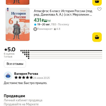
Атласфгос 6 класс История России (под
ред. Данилова А. А.) (сост. Мерзликин А.
Ю, Старкова И. Г.)
431
Цена с картой Яндекс Пэй 431 ₽ вместо
₽
Пэй
,
19 – 20 авг
ПВЗ
По клику
Понимаркет
4.8
5.0
6 оценок
1 отзыв
Все отзывы
Валерия Рогова
24 июня 2025
Достоинства:
Быстро пришло.
Продавцам
Личный кабинет продавца
Продавайте на Маркете