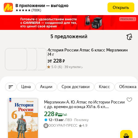
В приложении — выгодно
Открыть
★★★★★ (700К)
РЕКЛАМА
5 предложений
История России Атлас 6 класс Мерзликин 
24 г
от 
228
 ₽
5.0
(6) ·
39 купили
Цена
Акции
Срок доставки
Класс
Обложка
Мерзликин А. Ю. Атлас по Истории России
с др. времен до конца XVI в. 6 кл.
"Просвещение"
228
Цена с картой Яндекс Пэй 228 ₽ вместо
₽
Пэй
,
12 – 13 авг
ПВЗ
По клику
ООО УРАЛ-ПРЕСС
4.9