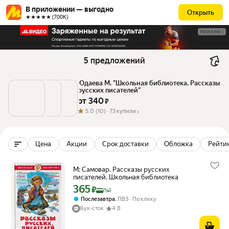
В приложении — выгодно
Открыть
★★★★★ (700К)
РЕКЛАМА
5 предложений
Юдаева М. "Школьная библиотека. Рассказы 
русских писателей"
от 
340
 ₽
5.0
(10) ·
73 купили
Цена
Акции
Срок доставки
Обложка
Рейтин
М: Самовар. Рассказы русских
писателей. Школьная библиотека
365
Цена с картой Яндекс Пэй 365 ₽ вместо
₽
Пэй
,
Послезавтра
ПВЗ
По клику
Бук-сток
4.8