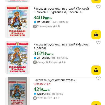
Рассказы русских писателей (Толстой
Л, Чехов А, Тургенев И, Лесков Н,
Андреев Л, Горький М.)
340
Цена с картой Яндекс Пэй 340 ₽ вместо
₽
Пэй
,
19 – 20 авг
ПВЗ
По клику
Понимаркет
4.8
Рассказы русских писателей (Марина
Юдаева)
3 621
Цена с картой Яндекс Пэй 3621 ₽ вместо
₽
Пэй
,
25 – 26 авг
ПВЗ
По клику
Vintage & Antique
4.4
Рассказы русских писателей
Осталась 1 шт
421
Цена с картой Яндекс Пэй 421 ₽ вместо
₽
Пэй
,
12 авг
ПВЗ
По клику
"КРУГОЗОР"
4.7