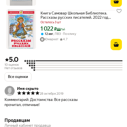
Книга Самовар Школьная Библиотека.
Рассказы русских писателей. 2022 год,
коллектив авторов
Осталось 3 шт
1 022
Цена с картой Яндекс Пэй 1022 ₽ вместо
₽
Пэй
,
12 авг
ПВЗ
По клику
Юмаркет
4.7
5.0
10 оценок
Нет отзывов
Все оценки
Имя скрыто
28 октября 2019
Комментарий:
Достоинства: Все рассказы
прочитал, отличные!
Продавцам
Личный кабинет продавца