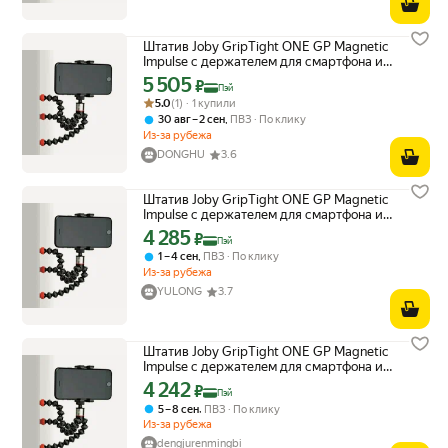
Штатив Joby GripTight ONE GP Magnetic
Impulse с держателем для смартфона и
пультом, черный/красный
5 505
Цена с картой Яндекс Пэй 5505 ₽ вместо
₽
Пэй
Рейтинг товара: 5.0 из 5
Оценок: (1) · 1 купили
5.0
(1) · 1 купили
,
30 авг – 2 сен
ПВЗ
По клику
Из-за рубежа
DONGHU
3.6
Штатив Joby GripTight ONE GP Magnetic
Impulse с держателем для смартфона и
пультом, черный/красный
4 285
Цена с картой Яндекс Пэй 4285 ₽ вместо
₽
Пэй
,
1 – 4 сен
ПВЗ
По клику
Из-за рубежа
YULONG
3.7
Штатив Joby GripTight ONE GP Magnetic
Impulse с держателем для смартфона и
пультом, черный/красный
4 242
Цена с картой Яндекс Пэй 4242 ₽ вместо
₽
Пэй
,
5 – 8 сен
ПВЗ
По клику
Из-за рубежа
dengjurenmingbi