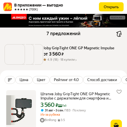
В приложении — выгодно
Открыть
★★★★★ (700К)
РЕКЛАМА
7 предложений
Joby GripTight ONE GP Magnetic Impulse
от 
3 560
 ₽
4.9
(18) ·
18 купили
Цена
Цвет
Рейтинг от 4.0
Способ доставки
Штатив Joby GripTight ONE GP Magnetic
Impulse с держателем для смартфона и
пультом, черный/красный
3 560
Цена с картой Яндекс Пэй 3560 ₽ вместо
₽
Пэй
,
31 авг – 3 сен
ПВЗ
По клику
Из-за рубежа
BinRong
3.5