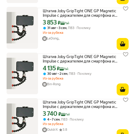
Штатив Joby GripTight ONE GP Magnetic
Impulse с держателем для смартфона и
пультом, черный/красный
3 853
Цена с картой Яндекс Пэй 3853 ₽ вместо
₽
Пэй
,
31 авг – 3 сен
ПВЗ
По клику
Из-за рубежа
LeDong_
Штатив Joby GripTight ONE GP Magnetic
Impulse с держателем для смартфона и
пультом, черный/красный
4 135
Цена с картой Яндекс Пэй 4135 ₽ вместо
₽
Пэй
,
30 авг – 2 сен
ПВЗ
По клику
Из-за рубежа
Bin-Rong
Штатив Joby GripTight ONE GP Magnetic
Impulse с держателем для смартфона и
пультом, черный/красный
3 740
Цена с картой Яндекс Пэй 3740 ₽ вместо
₽
Пэй
,
4 – 7 сен
ПВЗ
По клику
Из-за рубежа
OutdrX
3.8