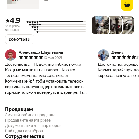
4.9
18 оценок
5 отзывов
Все отзывы
Александр Шпульвинд
Денис
10 мая 2021
3
Достоинства:
- Надежные гибкие ножки -
Достоинства:
хорошо
Мощные магниты на ножках - Кнопку
Комментарий:
при до
телефон моментально схватывает
коробка лопнула, но н
Комментарий:
Чтобы установить телефон
вертикально, нужно держатель выставить
горизонтально и повернуть в шарнире. Так
вот когда поворачиваешь, нужно его в по
направлению резьбы поворачивать, иначе
Продавцам
он раскручивается. А поворачивать
боязно, потому что выглядит хлипким.
Личный кабинет продавца
Время покажет. В идеале нужен просто
Продавайте на Маркете
Документация для партнёров
какой-то универсальный держатель,
Сайт для партнёров
который не нужно будет туда-сюда
Сотрудничество
дергать. Но тогда сам трипод перестанет