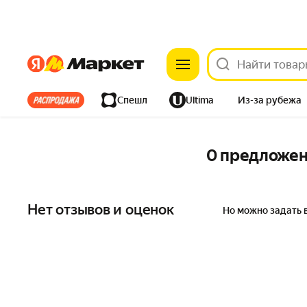
Яндекс
Яндекс
Все хиты
Спешл
Ultima
Из-за рубежа
Дом
Ремонт
Детям
Красота
Электроника
0 предложе
Нет отзывов и оценок
Но можно задать 