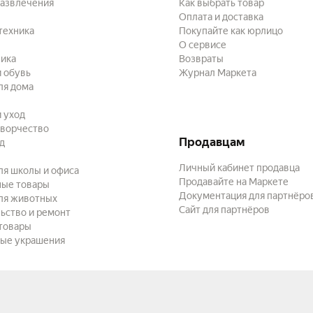
развлечения
Как выбрать товар
Оплата и доставка
техника
Покупайте как юрлицо
О сервисе
ика
Возвраты
 обувь
Журнал Маркета
ля дома
и уход
творчество
Продавцам
ад
Личный кабинет продавца
ля школы и офиса
Продавайте на Маркете
ные товары
Документация для партнёро
ля животных
Сайт для партнёров
ьство и ремонт
товары
ые украшения