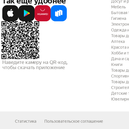
так ещё удобнее
Досуг и 
Мебель
Бытовая 
Гигиена
Электрон
Одежда и
Товары д
Аптека
Красота 
Хобби и 
Дача и с
Наведите камеру на QR-код,

Книги
чтобы скачать приложение
Товары д
Спортив
Товары д
Строител
Детские 
Ювелирн
Статистика
Пользовательское соглашение