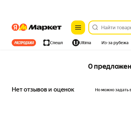
Яндекс
Яндекс
Все хиты
Спешл
Ultima
Из-за рубежа
Дом
Ремонт
Детям
Красота
Электроника
0 предложе
Нет отзывов и оценок
Но можно задать 