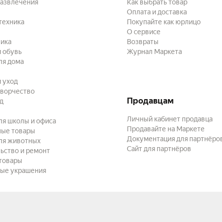
развлечения
Как выбрать товар
Оплата и доставка
техника
Покупайте как юрлицо
О сервисе
ика
Возвраты
 обувь
Журнал Маркета
ля дома
и уход
творчество
Продавцам
ад
Личный кабинет продавца
ля школы и офиса
Продавайте на Маркете
ные товары
Документация для партнёро
ля животных
Сайт для партнёров
ьство и ремонт
товары
ые украшения