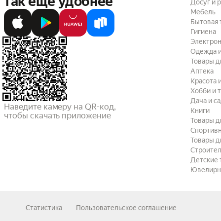
так ещё удобнее
Досуг и 
Мебель
Бытовая 
Гигиена
Электрон
Одежда и
Товары д
Аптека
Красота 
Хобби и 
Дача и с
Наведите камеру на QR-код,

Книги
чтобы скачать приложение
Товары д
Спортив
Товары д
Строител
Детские 
Ювелирн
Статистика
Пользовательское соглашение