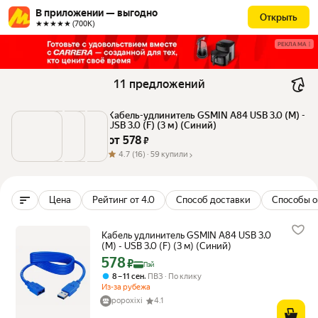
В приложении — выгодно
Открыть
★★★★★ (700К)
РЕКЛАМА
11 предложений
Кабель-удлинитель GSMIN A84 USB 3.0 (M) - 
USB 3.0 (F) (3 м) (Синий)
от 
578
 ₽
4.7
(16) ·
59 купили
Цена
Рейтинг от 4.0
Способ доставки
Способы о
Кабель удлинитель GSMIN A84 USB 3.0
(M) - USB 3.0 (F) (3 м) (Синий)
578
Цена с картой Яндекс Пэй 578 ₽ вместо
₽
Пэй
,
8 – 11 сен
ПВЗ
По клику
Из-за рубежа
popoxixi
4.1