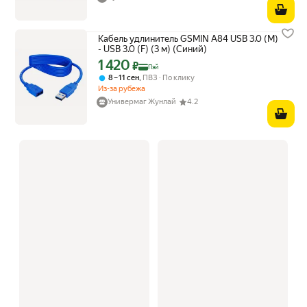
Кабель удлинитель GSMIN A84 USB 3.0 (M)
- USB 3.0 (F) (3 м) (Синий)
1 420
Цена с картой Яндекс Пэй 1420 ₽ вместо
₽
Пэй
,
8 – 11 сен
ПВЗ
По клику
Из-за рубежа
Универмаг Жунлай
4.2