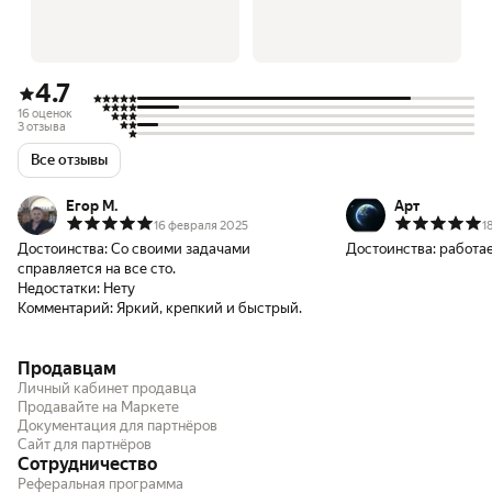
4.7
16 оценок
3 отзыва
Все отзывы
Егор М.
Арт
16 февраля 2025
1
Достоинства:
Со своими задачами
Достоинства:
работа
справляется на все сто.
Недостатки:
Нету
Комментарий:
Яркий, крепкий и быстрый.
Продавцам
Личный кабинет продавца
Продавайте на Маркете
Документация для партнёров
Сайт для партнёров
Сотрудничество
Реферальная программа