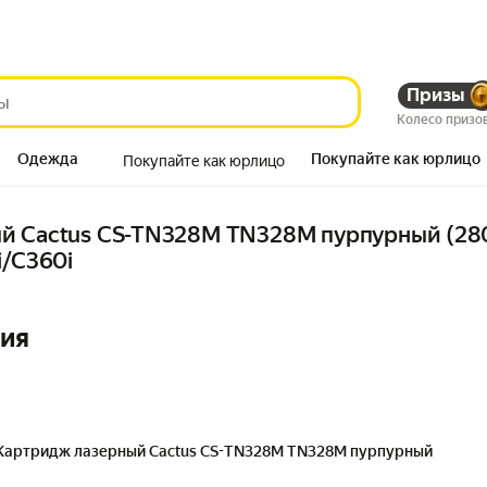
Призы
Колесо призо
Одежда
Покупайте как юрлицо
Покупайте как юрлицо
Продукты
 Cactus CS-TN328M TN328M пурпурный (28000
i/C360i
ния
Картридж лазерный Cactus CS-TN328M TN328M пурпурный