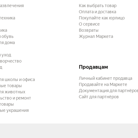
развлечения
Как выбрать товар
Оплата и доставка
техника
Покупайте как юрлицо
О сервисе
ика
Возвраты
 обувь
Журнал Маркета
ля дома
и уход
творчество
Продавцам
ад
Личный кабинет продавца
ля школы и офиса
Продавайте на Маркете
ные товары
Документация для партнёро
ля животных
Сайт для партнёров
ьство и ремонт
товары
ые украшения