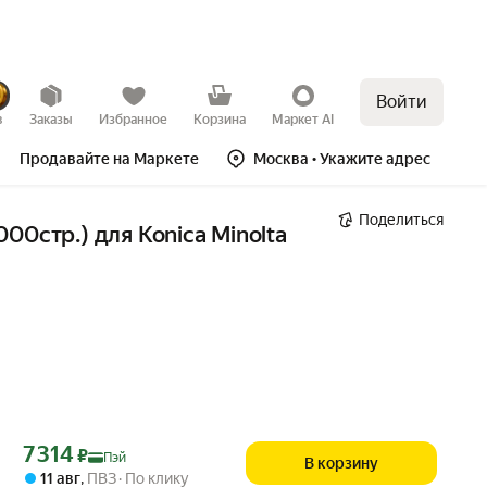
Войти
в
Заказы
Избранное
Корзина
Маркет AI
Продавайте на Маркете
Москва
• Укажите адрес
Поделиться
стр.) для Konica Minolta 
Цена с картой Яндекс Пэй 7314 ₽ вместо
7 314
₽
Пэй
В корзину
11 авг
,
ПВЗ
По клику