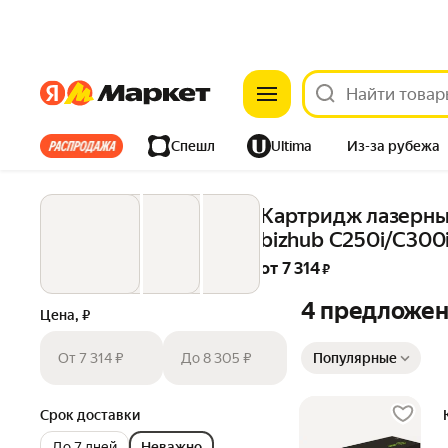
Яндекс
Яндекс
Все хиты
Спешл
Ultima
Из-за рубежа
Дом
Ремонт
Детям
Красота
Электроника
Картридж лазерный
bizhub C250i/C300
от 
7 314
 ₽
4 предложе
Цена, ₽
Сортировка товаров
От 7 314 ₽
До 8 305 ₽
Популярные
Срок доставки
До 7 дней
Неважно