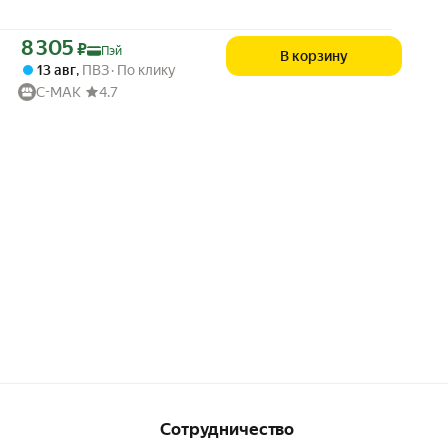
Цена с картой Яндекс Пэй 8305 ₽ вместо
8 305
₽
Пэй
В корзину
13 авг
,
ПВЗ
По клику
C-MAK
4.7
Сотрудничество