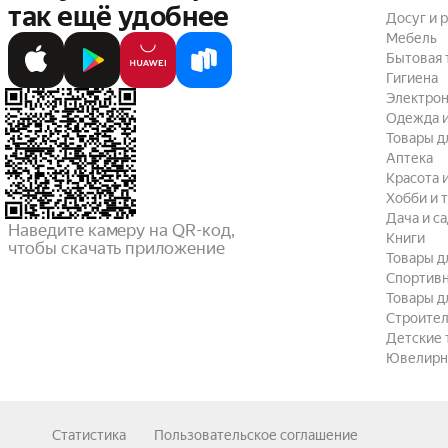
так ещё удобнее
Досуг и 
Мебель
Бытовая 
Гигиена
Электрон
Одежда и
Товары д
Аптека
Красота 
Хобби и 
Дача и с
Наведите камеру на QR-код,

Книги
чтобы скачать приложение
Товары д
Спортив
Товары д
Строител
Детские 
Ювелирн
Статистика
Пользовательское соглашение