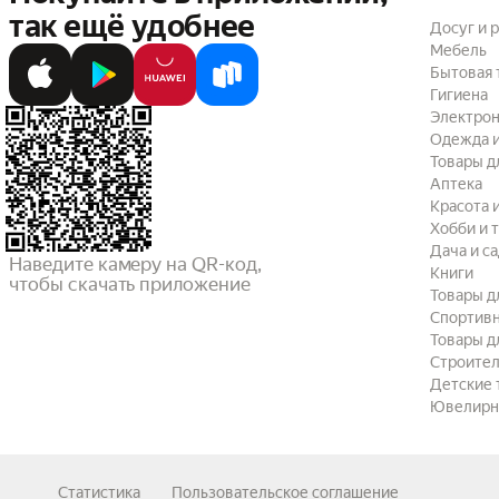
так ещё удобнее
Досуг и 
Мебель
Бытовая 
Гигиена
Электрон
Одежда и
Товары д
Аптека
Красота 
Хобби и 
Дача и с
Наведите камеру на QR-код,

Книги
чтобы скачать приложение
Товары д
Спортив
Товары д
Строител
Детские 
Ювелирн
Статистика
Пользовательское соглашение