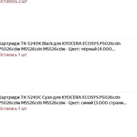
красный (3.000 страниц) экономичный - Uniton
Осталось 2 шт
Картридж TK-5240K Black для KYOCERA ECOSYS P5026cdn
P5026cdw M5526cdn M5526cdw - Цвет: чёрный (4.000
страниц) экономичный - Uniton
Осталась 1 шт
Картридж TK-5240C Cyan для KYOCERA ECOSYS P5026cdn
P5026cdw M5526cdn M5526cdw - Цвет: синий (3.000 страниц)
экономичный - Uniton
Осталась 1 шт