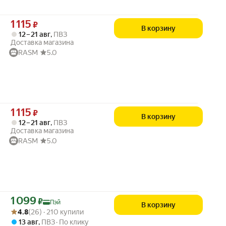
Цена 1115 ₽ вместо
1 115
₽
В корзину
12 – 21 авг
,
ПВЗ
Доставка магазина
RASM
5.0
Цена 1115 ₽ вместо
1 115
₽
В корзину
12 – 21 авг
,
ПВЗ
Доставка магазина
RASM
5.0
Цена с картой Яндекс Пэй 1099 ₽ вместо
1 099
₽
Пэй
В корзину
Рейтинг товара: 4.8 из 5
Оценок: (26) · 210 купили
4.8
(26) · 210 купили
13 авг
,
ПВЗ
По клику