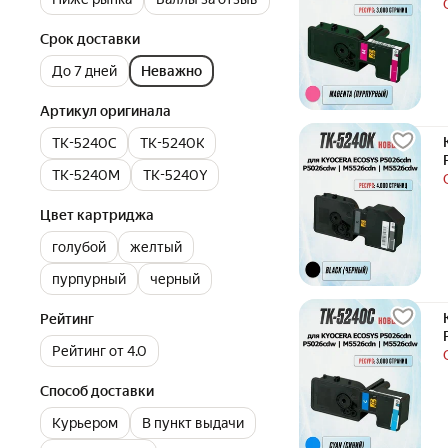
Срок доставки
До 7 дней
Неважно
Артикул оригинала
TK-5240C
TK-5240K
TK-5240M
TK-5240Y
Цвет картриджа
голубой
желтый
пурпурный
черный
Рейтинг
Рейтинг от 4.0
Способ доставки
Курьером
В пункт выдачи