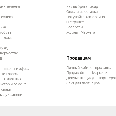
развлечения
Как выбрать товар
Оплата и доставка
техника
Покупайте как юрлицо
О сервисе
ика
Возвраты
 обувь
Журнал Маркета
ля дома
и уход
творчество
Продавцам
ад
Личный кабинет продавца
ля школы и офиса
Продавайте на Маркете
ные товары
Документация для партнёро
ля животных
Сайт для партнёров
ьство и ремонт
товары
ые украшения