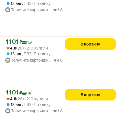
13 авг
,
ПВЗ
По клику
Получите картридж. Картриджи для принтеров и МФУ
4.8
Цена с картой Яндекс Пэй 1101 ₽ вместо
1 101
₽
Пэй
В корзину
Рейтинг товара: 4.8 из 5
Оценок: (26) · 210 купили
4.8
(26) · 210 купили
13 авг
,
ПВЗ
По клику
Получите картридж. Картриджи для принтеров и МФУ
4.8
Цена с картой Яндекс Пэй 1101 ₽ вместо
1 101
₽
Пэй
В корзину
Рейтинг товара: 4.8 из 5
Оценок: (26) · 210 купили
4.8
(26) · 210 купили
13 авг
,
ПВЗ
По клику
Получите картридж. Картриджи для принтеров и МФУ
4.8