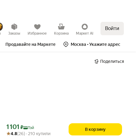
Войти
в
Заказы
Избранное
Корзина
Маркет AI
Продавайте на Маркете
Москва
• Укажите адрес
Поделиться
Цена с картой Яндекс Пэй 1101 ₽ вместо
1 101
₽
Пэй
В корзину
Рейтинг товара: 4.8 из 5
Оценок: (26) · 210 купили
4.8
(26) · 210 купили