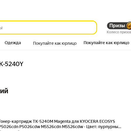
Призы
Колесо призо
Одежда
Покупайте как юрлицо
Покупайте как юрлицо
Продукты
TK-5240Y
ний
Тонер-картридж TK-5240M Magenta для KYOCERA ECOSYS
P5026cdn P5026cdw M5526cdn M5526cdw - Цвет: пурпурный /