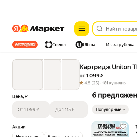
Яндекс
Яндекс
Все хиты
Спешл
Ultima
Из-за рубежа
Дом
Ремонт
Детям
Красота
Электроника
Картридж Uniton 
от 
1 099
 ₽
4.8
(25) ·
181 купили
6 предложе
Цена, ₽
Сортировка товаров
От 1 099 ₽
До 1 115 ₽
Популярные
Акции
Ниже рынка
Баллы за отзыв