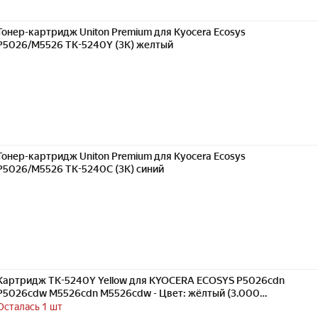
Тонер-картридж Uniton Premium для Kyocera Ecosys
P5026/M5526 TK-5240Y (3K) желтый
Тонер-картридж Uniton Premium для Kyocera Ecosys
P5026/M5526 TK-5240C (3K) синий
Картридж TK-5240Y Yellow для KYOCERA ECOSYS P5026cdn
P5026cdw M5526cdn M5526cdw - Цвет: жёлтый (3.000
страниц) экономичный - Uniton
Осталась 1 шт