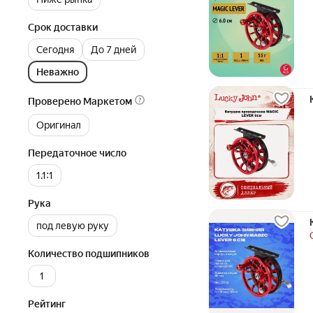
Срок доставки
Сегодня
До 7 дней
Неважно
Проверено Маркетом
Оригинал
Передаточное число
1.1:1
Рука
под левую руку
Количество подшипников
1
Рейтинг