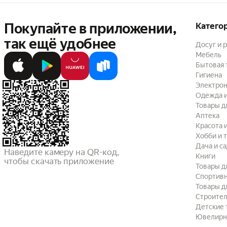
Покупайте в приложении,
Катего
так ещё удобнее
Досуг и 
Мебель
Бытовая 
Гигиена
Электрон
Одежда и
Товары д
Аптека
Красота 
Хобби и 
Дача и с
Наведите камеру на QR-код,

Книги
чтобы скачать приложение
Товары д
Спортив
Товары д
Строител
Детские 
Ювелирн