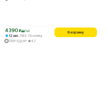
Цена с картой Яндекс Пэй 4390 ₽ вместо
4 390
₽
Пэй
В корзину
12 авг
,
ПВЗ
По клику
TRIP EQUIP
4.7