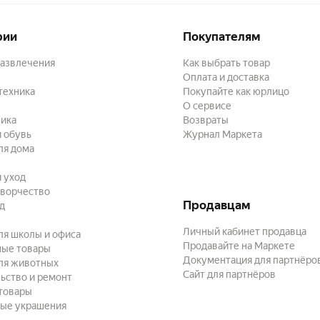
рии
Покупателям
развлечения
Как выбрать товар
Оплата и доставка
техника
Покупайте как юрлицо
О сервисе
ика
Возвраты
 обувь
Журнал Маркета
ля дома
и уход
творчество
Продавцам
ад
Личный кабинет продавца
ля школы и офиса
Продавайте на Маркете
ные товары
Документация для партнёро
ля животных
Сайт для партнёров
ьство и ремонт
товары
ые украшения