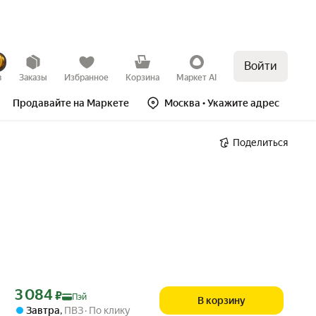
Войти
в
Заказы
Избранное
Корзина
Маркет AI
Продавайте на Маркете
Москва
• Укажите адрес
Поделиться
Цена с картой Яндекс Пэй 3084 ₽ вместо
3 084
₽
Пэй
В корзину
Завтра
,
ПВЗ
По клику