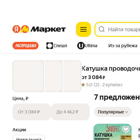
Яндекс
Яндекс
Все хиты
Спешл
Ultima
Из-за рубежа
Дом
Ремонт
Детям
Красота
Электроника
Катушка проводоч
от 
3 084
 ₽
5.0
(2) ·
2 купили
7 предложен
Цена, ₽
Сортировка товаров
От 3 084 ₽
До 4 462 ₽
Популярные
Акции
Ниже рынка