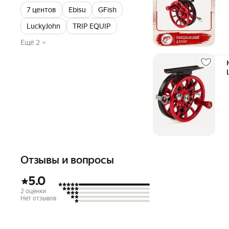
7 центов
Ebisu
GFish
LuckyJohn
TRIP EQUIP
Ещё 2
Отзывы и вопросы
5.0
2 оценки
Нет отзывов