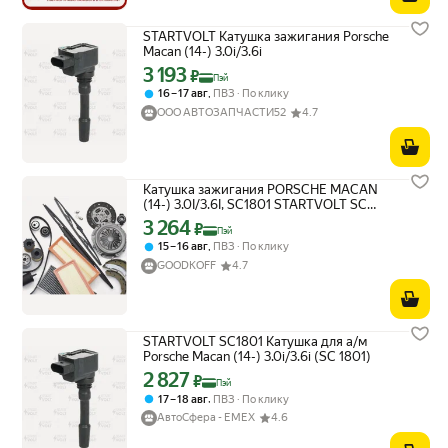
STARTVOLT Катушка зажигания Porsche
Macan (14-) 3.0i/3.6i
3 193
Цена с картой Яндекс Пэй 3193 ₽ вместо
₽
Пэй
,
16 – 17 авг
ПВЗ
По клику
ООО АВТОЗАПЧАСТИ52
4.7
Катушка зажигания PORSCHE MACAN
(14-) 3.0I/3.6I, SC1801 STARTVOLT SC
1801
3 264
Цена с картой Яндекс Пэй 3264 ₽ вместо
₽
Пэй
,
15 – 16 авг
ПВЗ
По клику
GOODKOFF
4.7
STARTVOLT SC1801 Катушка для а/м
Porsche Macan (14-) 3.0i/3.6i (SC 1801)
2 827
Цена с картой Яндекс Пэй 2827 ₽ вместо
₽
Пэй
,
17 – 18 авг
ПВЗ
По клику
АвтоСфера - ЕМЕХ
4.6