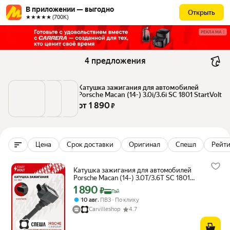
В приложении — выгодно
Открыть
★★★★★ (700К)
РЕКЛАМА
4 предложения
Катушка зажигания для автомобилей 
Porsche Macan (14-) 3.0i/3.6i SC 1801 StartVolt
от 
1 890
 ₽
Цена
Срок доставки
Оригинал
Спешл
Рейти
Катушка зажигания для автомобилей
Porsche Macan (14-) 3.0T/3.6T SC 1801
StartVolt
1 890
Цена с картой Яндекс Пэй 1890 ₽ вместо
₽
Пэй
,
10 авг
ПВЗ
По клику
Carvilleshop
4.7