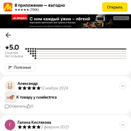
В приложении — выгодно
Открыть
★★★★★ (700К)
РЕКЛАМА
5.0
2 оценки
Нет отзывов
Полезные
Александр
12 ноября 2024
К товару у ruselectrica
Ответить
0
Галина Кислякова
Г
2 февраля 2023