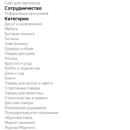
Сайт для партнёров
Седину закрасила хорошо, неделю спустя,
Держу 65-70 минут (о
Сотрудничество
не полысела)) Светло коричневым цветом
двойным нанесением. Есть нюанс
Реферальная программа
этот тон сложно назвать, ближе к Чёрному
красящая смесь немн
Категории
шоколаду, но не иссиня чёрный. Но волосы
приноровиться с нан
Досуг и развлечения
выглядят достойно. Мне подошла. Для
пользовался Лондой, 
Мебель
получившегося цвета использовала
прям очень густая). 
Бытовая техника
окислитель этой же фирмы 6%, в
Гигиена
соотношении с краской 1к1 +-, получилось
Электроника
густовато, но тк я пользовалась этой
Одежда и обувь
краской впервые, решила
Товары для дома
подстраховаться. Результат на фото.
Аптека
Красота и уход
Хобби и творчество
Дача и сад
Книги
Товары для школы и офиса
Спортивные товары
Товары для животных
Строительство и ремонт
Детские товары
Ювелирные украшения
Пользовательское соглашение
Обратная связь
Маркет нанимает
Журнал Маркета