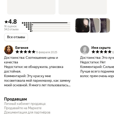
4.8
1K оценок
342 отзыва
Все отзывы
Евгения
Имя скрыто
15 февраля 2025
1
Достоинства:
Соотношение цены и
Достоинства:
Это луч
качества
Недостатки:
Нет
Недостатки:
не обнаружила, упаковка
Комментарий:
Сильне
достойная.
Лучше всего поднима
Комментарий:
Эту краску мне
волос прям очень нор
посоветовала мой парикмахер, как замену
лонды, на которой я д
моей основной. Я много лет пользовалась
Идеально поллучается
профессиональной другого бренда, тк мою
попллам. И после осв
пустую седину больше ничего не
такие желтые, как по
Продавцам
закрашивало, но с нашим курсом доллара
блондов (у меня угт 6
ценник уже очень кусается. Поэтому,
пигментированная), в
Личный кабинет продавца
пришлось перейти на эту. И, к моему
Продавайте на Маркете
нейтрально-прилично
Документация для партнёров
удивлению она меня не разочаровала.
носить без дальнейше