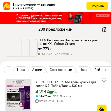
В приложении — выгодно
Открыть
★★★★★ (700К)
РЕКЛАМА
200 предложений
KEEN Be Keen on Hair крем-краска для 
волос XXL Colour Cream
от 
773
 ₽
4.8
(1.3K) ·
7.4K купили
Цена
Акции
Срок доставки
Цвет
Рейтинг от
KEEN COLOUR CREAM Крем-краска для
волос 6.71 Табак/Tabak, 100 мл
4 213
Цена с картой Яндекс Пэй 4213 ₽ вместо
₽
Пэй
,
14 – 17 авг
ПВЗ
По клику
Лето и Стиль
3.0