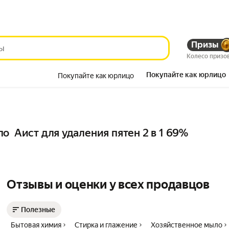
Призы
Колесо призо
Покупайте как юрлицо
Покупайте как юрлицо
Красота
о  Аист для удаления пятен 2 в 1 69%
Отзывы и оценки у всех продавцов
Полезные
Бытовая химия
Стирка и глажение
Хозяйственное мыло