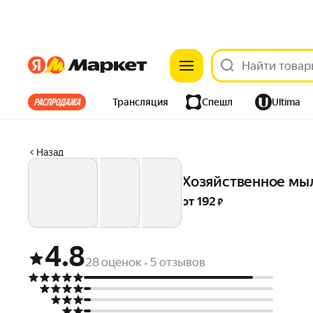
Яндекс
Яндекс
Все хиты
Трансляция
Спешл
Ultima
Из-за рубежа
Одежда
Дом
Ремонт
Детям
Назад
Электроника
Хозяйственное мыл
от 
192
 ₽
4.8
28 оценок
5 отзывов
•