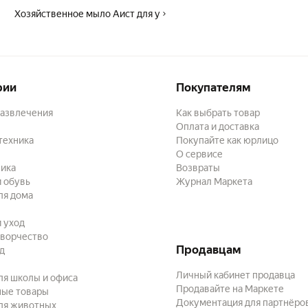
Хозяйственное мыло Аист для у
рии
Покупателям
развлечения
Как выбрать товар
Оплата и доставка
техника
Покупайте как юрлицо
О сервисе
ика
Возвраты
 обувь
Журнал Маркета
ля дома
и уход
творчество
Продавцам
ад
Личный кабинет продавца
ля школы и офиса
Продавайте на Маркете
ные товары
Документация для партнёро
ля животных