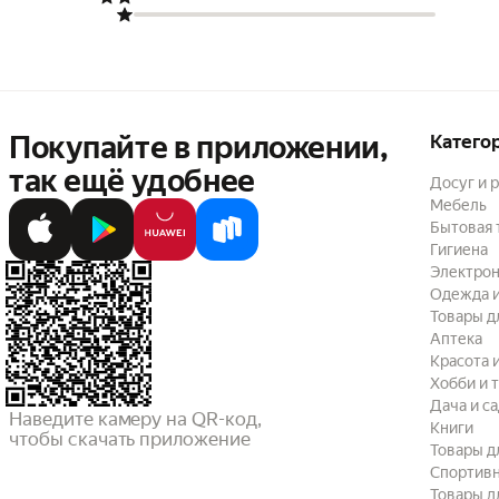
Покупайте в приложении,
Катего
так ещё удобнее
Досуг и 
Мебель
Бытовая 
Гигиена
Электрон
Одежда и
Товары д
Аптека
Красота 
Хобби и 
Дача и с
Наведите камеру на QR-код,

Книги
чтобы скачать приложение
Товары д
Спортив
Товары д