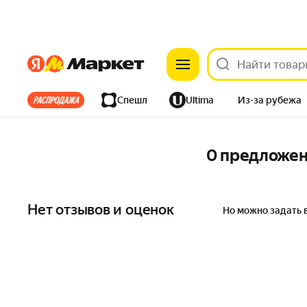
Яндекс
Яндекс
Все хиты
Спешл
Ultima
Из-за рубежа
Дом
Ремонт
Детям
Красота
Электроника
0 предложе
Нет отзывов и оценок
Но можно задать 