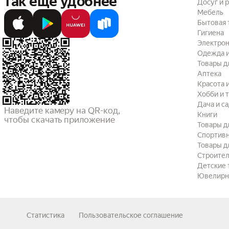
так ещё удобнее
Досуг и 
Мебель
Бытовая 
Гигиена
Электрон
Одежда и
Товары д
Аптека
Красота 
Хобби и 
Дача и с
Наведите камеру на QR-код,

Книги
чтобы скачать приложение
Товары д
Спортив
Товары д
Строител
Детские 
Ювелирн
Статистика
Пользовательское соглашение