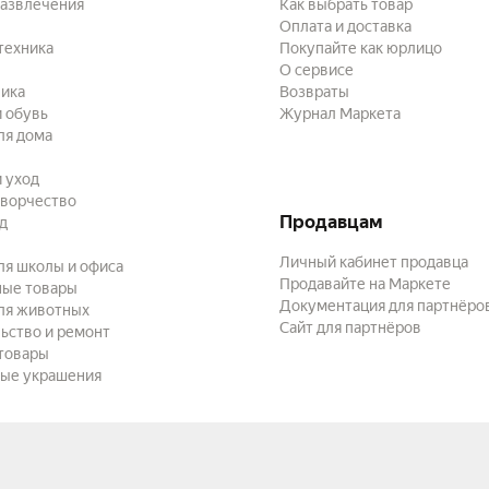
развлечения
Как выбрать товар
Оплата и доставка
техника
Покупайте как юрлицо
О сервисе
ика
Возвраты
 обувь
Журнал Маркета
ля дома
и уход
творчество
Продавцам
ад
Личный кабинет продавца
ля школы и офиса
Продавайте на Маркете
ные товары
Документация для партнёро
ля животных
Сайт для партнёров
ьство и ремонт
товары
ые украшения