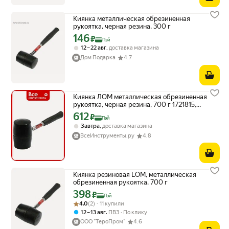
Киянка металлическая обрезиненная
рукоятка, черная резина, 300 г
146
Цена с картой Яндекс Пэй 146 ₽ вместо
₽
Пэй
,
12 – 22 авг
доставка магазина
Дом Подарка
4.7
Киянка ЛОМ металлическая обрезиненная
рукоятка, черная резина, 700 г 1721815,
резиновый, черный
612
Цена с картой Яндекс Пэй 612 ₽ вместо
₽
Пэй
,
Завтра
доставка магазина
ВсеИнструменты.ру
4.8
Киянка резиновая LOM, металлическая
обрезиненная рукоятка, 700 г
398
Цена с картой Яндекс Пэй 398 ₽ вместо
₽
Пэй
Рейтинг товара: 4.0 из 5
Оценок: (2) · 11 купили
4.0
(2) · 11 купили
,
12 – 13 авг
ПВЗ
По клику
ООО "ТероПром"
4.6