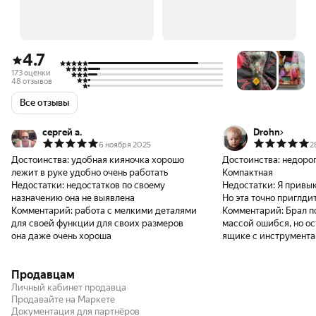
4.7
173 оценки
48 отзывов
Все отзывы
сергей а.
Drohn
6 ноября 2025
2
Достоинства:
удобная кияночка хорошо
Достоинства:
недорог
лежит в руке удобно очень работать
Компактная
Недостатки:
недостатков по своему
Недостатки:
Я привык
назначению она не выявлена
Но эта точно приглди
Комментарий:
работа с мелкими деталями
Комментарий:
Брал п
для своей функции для своих размеров
массой ошибся, но ос
она даже очень хороша
ящике с инструмента
Продавцам
Личный кабинет продавца
Продавайте на Маркете
Документация для партнёров