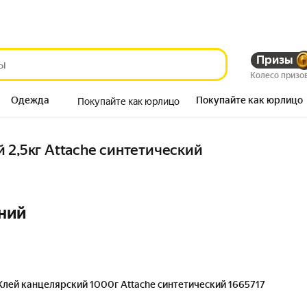
Призы
Колесо призо
Одежда
Покупайте как юрлицо
Покупайте как юрлицо
Продукты
 2,5кг Attache синтетический
ний
Клей канцелярский 1000г Attache синтетический 1665717