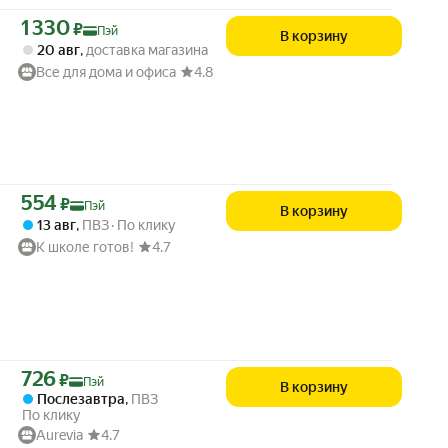
Цена с картой Яндекс Пэй 1330 ₽ вместо
1 330
₽
Пэй
В корзину
20 авг
,
доставка магазина
Все для дома и офиса
4.8
Цена с картой Яндекс Пэй 554 ₽ вместо
554
₽
Пэй
В корзину
13 авг
,
ПВЗ
По клику
К школе готов!
4.7
Цена с картой Яндекс Пэй 726 ₽ вместо
726
₽
Пэй
В корзину
Послезавтра
,
ПВЗ
По клику
Aurevia
4.7