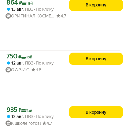
Цена с картой Яндекс Пэй 864 ₽ вместо
864
₽
Пэй
В корзину
13 авг
,
ПВЗ
По клику
ОРИГИНАЛ КОСМЕТИК
4.7
Цена с картой Яндекс Пэй 750 ₽ вместо
750
₽
Пэй
В корзину
12 авг
,
ПВЗ
По клику
О.А.З.И.С.
4.8
Цена с картой Яндекс Пэй 935 ₽ вместо
935
₽
Пэй
В корзину
13 авг
,
ПВЗ
По клику
К школе готов!
4.7