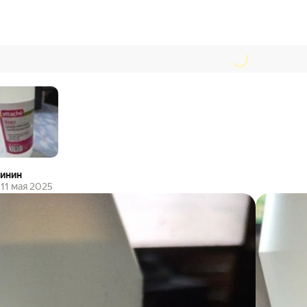
линин
11 мая 2025