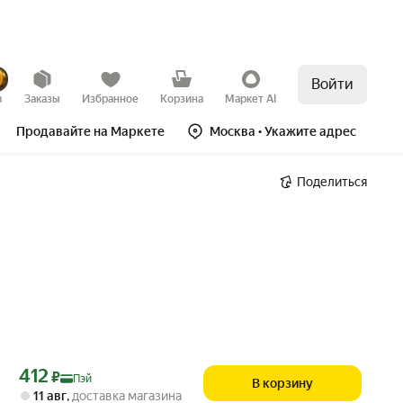
Войти
в
Заказы
Избранное
Корзина
Маркет AI
Продавайте на Маркете
Москва
• Укажите адрес
Поделиться
Цена с картой Яндекс Пэй 412 ₽ вместо
412
₽
Пэй
В корзину
11 авг
,
доставка магазина