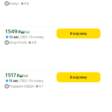
Комус
4.8
Цена с картой Яндекс Пэй 1549 ₽ вместо
1 549
₽
Пэй
В корзину
13 авг
,
ПВЗ
По клику
Shop-Profit
4.8
Цена с картой Яндекс Пэй 1517 ₽ вместо
1 517
₽
Пэй
В корзину
11 авг
,
ПВЗ
По клику
Подарки ОВДИ
4.7