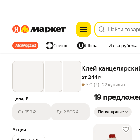
Яндекс
Яндекс
Все хиты
Спешл
Ultima
Из-за рубежа
Дом
Ремонт
Детям
Красота
Электроника
Клей канцелярский
от 
244
 ₽
5.0
(4) ·
22 купили
19 предложе
Цена, ₽
Сортировка товаров
От 252 ₽
До 2 805 ₽
Популярные
Акции
Ниже рынка