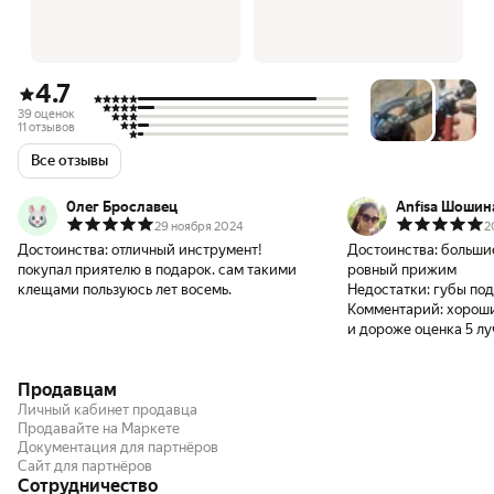
4.7
39 оценок
11 отзывов
Все отзывы
0лег Брославец
Anfisa Шошин
29 ноября 2024
2
Достоинства:
отличный инструмент!
Достоинства:
больши
покупал приятелю в подарок. сам такими
ровный прижим
клещами пользуюсь лет восемь.
Недостатки:
губы по
Комментарий:
хороши
и дороже оценка 5 л
Продавцам
Личный кабинет продавца
Продавайте на Маркете
Документация для партнёров
Сайт для партнёров
Сотрудничество