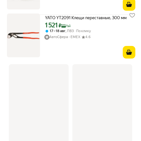
YATO YT2091 Клещи переставные, 300 мм
1 521
Цена с картой Яндекс Пэй 1521 ₽ вместо
₽
Пэй
,
17 – 18 авг
ПВЗ
По клику
АвтоСфера - ЕМЕХ
4.6