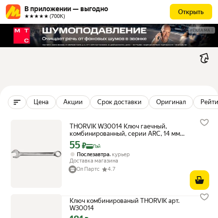
В приложении — выгодно
Открыть
★★★★★ (700К)
РЕКЛАМА
Цена
Акции
Срок доставки
Оригинал
Рейти
THORVIK W30014 Ключ гаечный,
комбинированный, серии ARC, 14 мм
THORVIK W30014
55
Цена с картой Яндекс Пэй 55 ₽ вместо
₽
Пэй
,
Послезавтра
курьер
Доставка магазина
Ол Партс
4.7
Ключ комбинированый THORVIK арт.
W30014
Цена с картой Яндекс Пэй 181 ₽ вместо