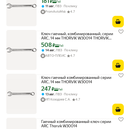
181
₽
Пэй
,
11 авг
ПВЗ
По клику
PromAvtoMsk
4.7
Ключ гаечный, комбинированный, серии
ARC, 14 мм THORVIK W30014 THORVIK
арт. W30014
508
Цена с картой Яндекс Пэй 508 ₽ вместо
₽
Пэй
,
14 авг
ПВЗ
По клику
АВТО-ПЛЕЙС
4.7
Ключ гаечный комбинированный серии
ARC, 14 мм THORVIK W30014
247
Цена с картой Яндекс Пэй 247 ₽ вместо
₽
Пэй
,
13 авг
ПВЗ
По клику
ИП Козодоев С.А.
4.7
Гаечный комбинированный ключ серии
ARC Thorvik W30014