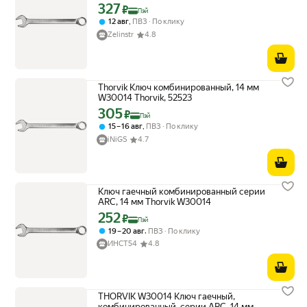
327
Цена с картой Яндекс Пэй 327 ₽ вместо
₽
Пэй
,
12 авг
ПВЗ
По клику
Zelinstr
4.8
Thorvik Ключ комбинированный, 14 мм
W30014 Thorvik, 52523
305
Цена с картой Яндекс Пэй 305 ₽ вместо
₽
Пэй
,
15 – 16 авг
ПВЗ
По клику
iNiGS
4.7
Ключ гаечный комбинированный серии
ARC, 14 мм Thorvik W30014
252
Цена с картой Яндекс Пэй 252 ₽ вместо
₽
Пэй
,
19 – 20 авг
ПВЗ
По клику
ИНСТ54
4.8
THORVIK W30014 Ключ гаечный,
комбинированный, серии ARC, 14 мм