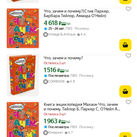
Что, зачем и почему?(Стив Паркер,
Барбара Тейлор, Аманда О'Нейл)
4 618
Цена с картой Яндекс Пэй 4618 ₽ вместо
₽
Пэй
,
25 – 26 авг
ПВЗ
По клику
Vintage & Antique
4.4
Что, зачем и почему?
Осталось 2 шт
1 516
Цена с картой Яндекс Пэй 1516 ₽ вместо
₽
Пэй
,
Послезавтра
ПВЗ
По клику
COMBOOK
4.8
Книга энциклопедия Махаон Что, зачем
и почему, Тейлор Б, Паркер С, О'Нейл А,
2025
Осталось 3 шт
1 963
Цена с картой Яндекс Пэй 1963 ₽ вместо
₽
Пэй
,
Послезавтра
ПВЗ
По клику
Юмаркет
4.7