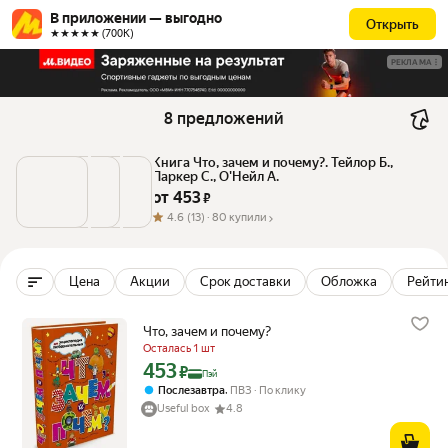
В приложении — выгодно
Открыть
★★★★★ (700К)
РЕКЛАМА
8 предложений
Книга Что, зачем и почему?. Тейлор Б., 
Паркер С., О'Нейл А.
от 
453
 ₽
4.6
(13) ·
80 купили
Цена
Акции
Срок доставки
Обложка
Рейтин
Что, зачем и почему?
Осталась 1 шт
453
Цена с картой Яндекс Пэй 453 ₽ вместо
₽
Пэй
,
Послезавтра
ПВЗ
По клику
Useful box
4.8