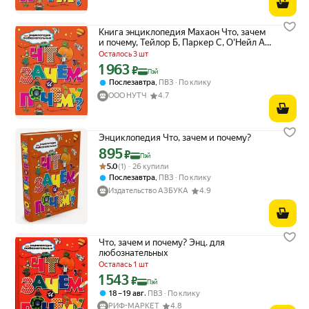
Книга энциклопедия Махаон Что, зачем
и почему, Тейлор Б, Паркер С, О'Нейл А,
2025
Осталось 3 шт
1 963
Цена с картой Яндекс Пэй 1963 ₽ вместо
₽
Пэй
,
Послезавтра
ПВЗ
По клику
ООО НУТЧ
4.7
Энциклопедия Что, зачем и почему?
895
Цена с картой Яндекс Пэй 895 ₽ вместо
₽
Пэй
Рейтинг товара: 5.0 из 5
Оценок: (1) · 26 купили
5.0
(1) · 26 купили
,
Послезавтра
ПВЗ
По клику
Издательство АЗБУКА
4.9
Что, зачем и почему? Энц. для
любознательных
Осталась 1 шт
1 543
Цена с картой Яндекс Пэй 1543 ₽ вместо
₽
Пэй
,
18 – 19 авг
ПВЗ
По клику
РИФ-МАРКЕТ
4.8