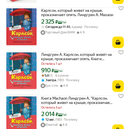
Карлсон, который живет на крыше,
проказничает опять. Линдгрен А. Махаон
2 325
Цена с картой Яндекс Пэй 2325 ₽ вместо
₽
Пэй
,
Сегодня до 11:45
курьер
По клику
Торговый Дом БММ
4.9
Линдгрен А. Карлсон, который живёт на
крыше, проказничает опять. Книги
Астрид Линдгрен
Осталась 1 шт
910
Цена с картой Яндекс Пэй 910 ₽ вместо
₽
Пэй
Рейтинг товара: 5.0 из 5
Оценок: (1) · 6 купили
5.0
(1) · 6 купили
,
Завтра
ПВЗ
По клику
Бук-сток
4.8
Книга Machaon Линдгрен А, "Карлсон,
который живет на крыше, проказничает
опять"
Осталось 3 шт
2 014
Цена с картой Яндекс Пэй 2014 ₽ вместо
₽
Пэй
,
12 авг
ПВЗ
По клику
Юмитой
4.8