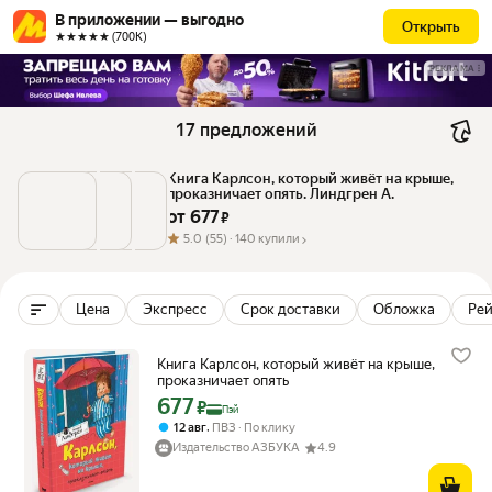
В приложении — выгодно
Открыть
★★★★★ (700К)
РЕКЛАМА
17 предложений
Книга Карлсон, который живёт на крыше, 
проказничает опять. Линдгрен А.
от 
677
 ₽
5.0
(55) ·
140 купили
Цена
Экспресс
Срок доставки
Обложка
Рей
Книга Карлсон, который живёт на крыше,
проказничает опять
677
Цена с картой Яндекс Пэй 677 ₽ вместо
₽
Пэй
,
12 авг
ПВЗ
По клику
Издательство АЗБУКА
4.9