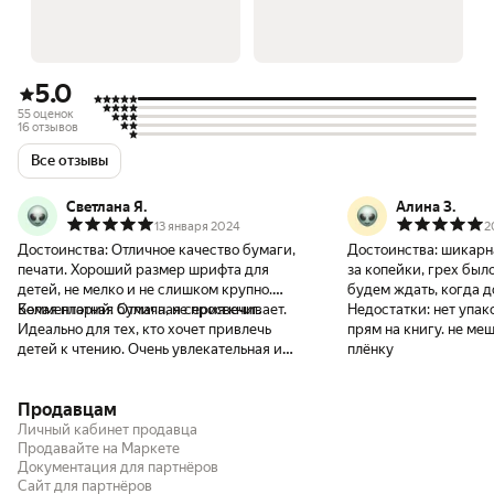
5.0
55 оценок
16 отзывов
Все отзывы
Светлана Я.
Алина З.
13 января 2024
2
Достоинства:
Отличное качество бумаги,
Достоинства:
шикарна
печати. Хороший размер шрифта для
за копейки, грех было
детей, не мелко и не слишком крупно.
будем ждать, когда д
Белая плотная бумага, не просвечивает.
Комментарий:
Отличная серия книг.
Недостатки:
нет упак
Идеально для тех, кто хочет привлечь
прям на книгу. не ме
детей к чтению. Очень увлекательная и
плёнку
смешная. Сначала я читала ей сама, потом
она сама, т.к не было сил ждать меня.
Продавцам
Личный кабинет продавца
Продавайте на Маркете
Документация для партнёров
Сайт для партнёров