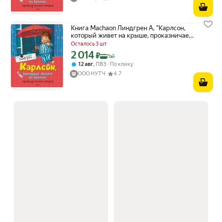
Книга Machaon Линдгрен А, "Карлсон,
который живет на крыше, проказничает
опять"
Осталось 3 шт
2 014
Цена с картой Яндекс Пэй 2014 ₽ вместо
₽
Пэй
,
12 авг
ПВЗ
По клику
ООО НУТЧ
4.7