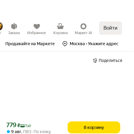
Войти
в
Заказы
Избранное
Корзина
Маркет AI
Продавайте на Маркете
Москва
• Укажите адрес
Поделиться
Цена с картой Яндекс Пэй 779 ₽ вместо
779
₽
Пэй
В корзину
9 авг
,
ПВЗ
По клику