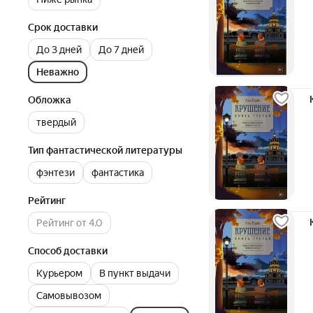
Срок доставки
До 3 дней
До 7 дней
Неважно
Обложка
твердый
Тип фантастической литературы
фэнтези
фантастика
Рейтинг
Рейтинг от 4.0
Способ доставки
Курьером
В пункт выдачи
Самовывозом