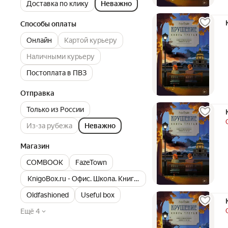
Доставка по клику
Неважно
Способы оплаты
Онлайн
Картой курьеру
Наличными курьеру
Постоплата в ПВЗ
Отправка
Только из России
Из-за рубежа
Неважно
Магазин
COMBOOK
FazeTown
KnigoBox.ru - Офис. Школа. Книги. Дом
Oldfashioned
Useful box
Ещё 4