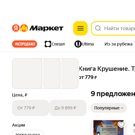
Яндекс
Яндекс
Все хиты
Спешл
Ultima
Из-за рубежа
Дом
Ремонт
Детям
Красота
Электроника
Книга Крушение. Т
от 
779
 ₽
9 предложе
Цена, ₽
Сортировка товаров
От 779 ₽
До 9 899 ₽
Популярные
Акции
Ниже рынка