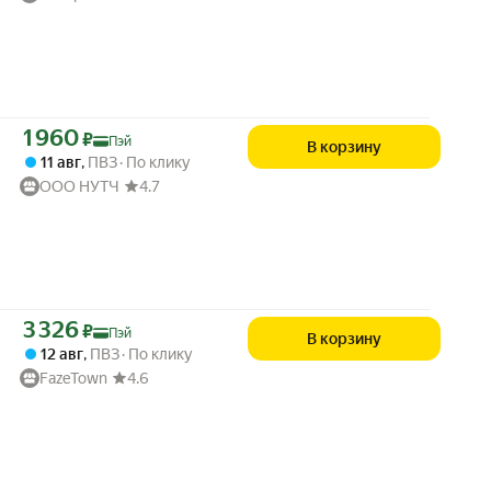
Цена с картой Яндекс Пэй 1960 ₽ вместо
1 960
₽
Пэй
В корзину
11 авг
,
ПВЗ
По клику
ООО НУТЧ
4.7
Цена с картой Яндекс Пэй 3326 ₽ вместо
3 326
₽
Пэй
В корзину
12 авг
,
ПВЗ
По клику
FazeTown
4.6