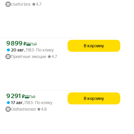
Useful box
4.7
Цена с картой Яндекс Пэй 9899 ₽ вместо
9 899
₽
Пэй
В корзину
20 авг
,
ПВЗ
По клику
Приятные эмоции
4.7
Цена с картой Яндекс Пэй 9291 ₽ вместо
9 291
₽
Пэй
В корзину
17 авг
,
ПВЗ
По клику
Oldfashioned
4.8