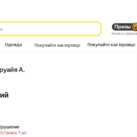
Призы
Колесо призо
Одежда
Покупайте как юрлицо
Покупайте как юрлицо
Продукты
руайя А.
ний
Крушение
Осталась 1 шт