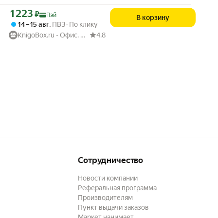
Цена с картой Яндекс Пэй 1223 ₽ вместо
1 223
₽
Пэй
В корзину
14 – 15 авг
,
ПВЗ
По клику
KnigoBox.ru - Офис. Школа. Книги. Дом
4.8
Сотрудничество
Новости компании
Реферальная программа
Производителям
Пункт выдачи заказов
Маркет нанимает