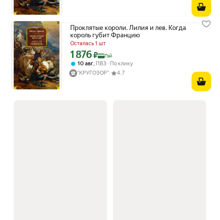
Проклятые короли. Лилия и лев. Когда
король губит Францию
Осталась 1 шт
1 876
Цена с картой Яндекс Пэй 1876 ₽ вместо
₽
Пэй
,
10 авг
ПВЗ
По клику
"КРУГОЗОР"
4.7