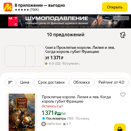
В приложении — выгодно
Открыть
★★★★★ (700К)
РЕКЛАМА
10 предложений
Книга Проклятые короли. Лилия и лев. 
Когда король губит Францию
от 
1 371
 ₽
4.9
(32) ·
92 купили
Цена
Срок доставки
Обложка
Рейтинг от 4.0
Проклятые короли. Лилия и лев. Когда
король губит Францию
Осталось 2 шт
1 371
Цена с картой Яндекс Пэй 1371 ₽ вместо
₽
Пэй
,
Послезавтра
ПВЗ
По клику
Useful box
4.7