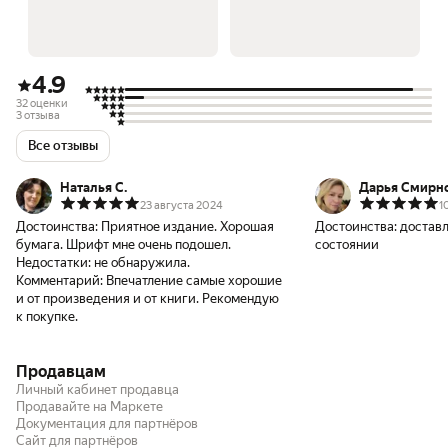
4.9
32 оценки
3 отзыва
Все отзывы
Наталья С.
Дарья Смирн
23 августа 2024
1
Достоинства:
Приятное издание. Хорошая
Достоинства:
доставл
бумага. Шрифт мне очень подошел.
состоянии
Недостатки:
не обнаружила.
Комментарий:
Впечатление самые хорошие
и от произведения и от книги. Рекомендую
к покупке.
Продавцам
Личный кабинет продавца
Продавайте на Маркете
Документация для партнёров
Сайт для партнёров