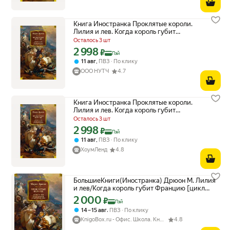
Книга Иностранка Проклятые короли.
Лилия и лев. Когда король губит
Францию. 2023 год, Дрюон М.
Осталось 3 шт
2 998
Цена с картой Яндекс Пэй 2998 ₽ вместо
₽
Пэй
,
11 авг
ПВЗ
По клику
ООО НУТЧ
4.7
Книга Иностранка Проклятые короли.
Лилия и лев. Когда король губит
Францию. 2023 год, Дрюон М.
Осталось 3 шт
2 998
Цена с картой Яндекс Пэй 2998 ₽ вместо
₽
Пэй
,
11 авг
ПВЗ
По клику
ХоумЛенд
4.8
БольшиеКниги(Иностранка) Дрюон М. Лилия
и лев/Когда король губит Францию [цикл
"Проклятые короли" Кн. 6,7]
2 000
Цена с картой Яндекс Пэй 2000 ₽ вместо
₽
Пэй
,
14 – 15 авг
ПВЗ
По клику
KnigoBox.ru - Офис. Школа. Книги. Дом
4.8