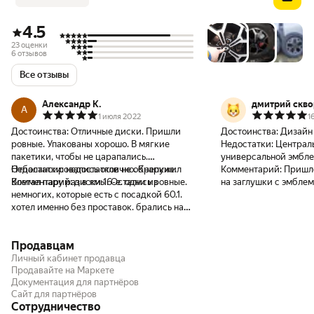
4.5
23 оценки
6 отзывов
Все отзывы
Александр К.
дмитрий скво
А
1 июля 2022
1
Достоинства:
Отличные диски. Пришли
Достоинства:
Дизайн
ровные. Упакованы хорошо. В мягкие
Недостатки:
Централь
пакетики, чтобы не царапались.
универсальной эмбле
Отбалансировались отлично. Крепкие.
Недостатки:
недостатков не обнаружил
Комментарий:
Пришло
Влетал пару раз в ямы. Остались ровные.
Комментарий:
диски 16-е. одни из
на заглушки с эмблем
немногих, которые есть с посадкой 60.1.
хотел именно без проставок. брались на
новую витару 21-го года. подошли отлично
Продавцам
Личный кабинет продавца
Продавайте на Маркете
Документация для партнёров
Сайт для партнёров
Сотрудничество