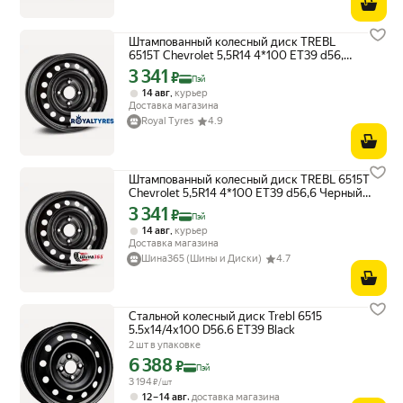
Штампованный колесный диск TREBL
6515T Chevrolet 5,5R14 4*100 ET39 d56,6
Черный Black
3 341
Цена с картой Яндекс Пэй 3341 ₽ вместо
₽
Пэй
,
14 авг
курьер
Доставка магазина
Royal Tyres
4.9
Штампованный колесный диск TREBL 6515T
Chevrolet 5,5R14 4*100 ET39 d56,6 Черный
Black
3 341
Цена с картой Яндекс Пэй 3341 ₽ вместо
₽
Пэй
,
14 авг
курьер
Доставка магазина
Шина365 (Шины и Диски)
4.7
Стальной колесный диск Trebl 6515
5.5x14/4x100 D56.6 ET39 Black
2 шт в упаковке
6 388
Цена с картой Яндекс Пэй 6388 ₽ вместо
₽
Пэй
3 194
₽/шт
,
12 – 14 авг
доставка магазина