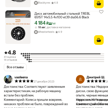
Blacktyres
4.8
Диск автомобильный стальной TREBL
6515T 14x5.5 4x100 et39 dia56.6 Black
4 184
Цена с картой Яндекс Пэй 4184 ₽ вместо
₽
Пэй
,
18 авг
доставка магазина
Wheelsnheels
4.9
4.8
41 оценка
14 отзывов
Все отзывы
vasileena
Дмитрий Ш.
Д
27 декабря 2023
2
Достоинства:
Соответствуют заявленным
Достоинства:
Недоро
характеристикам, на рабочую машину
диски, свою функцию
встали без проблем.
опыте, черные меньш
Комментарий:
Колеса пришли вовремя,
коррозии. Не подводи
Недостатки:
Не выяви
никаких проблем не было, повреждений во
комплект (заменил 
Комментарий:
Обычны