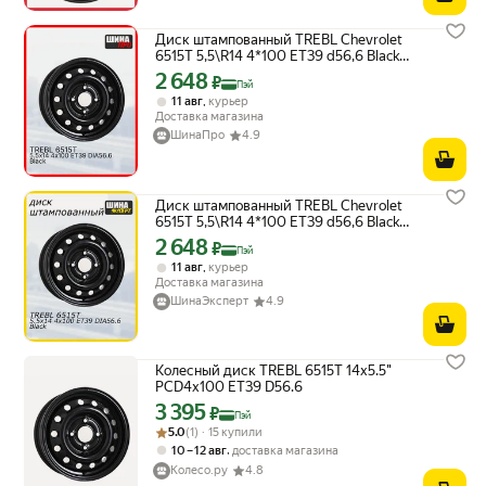
Диск штампованный TREBL Chevrolet
6515T 5,5\R14 4*100 ET39 d56,6 Black
[9275780]
2 648
Цена с картой Яндекс Пэй 2648 ₽ вместо
₽
Пэй
,
11 авг
курьер
Доставка магазина
ШинаПро
4.9
Диск штампованный TREBL Chevrolet
6515T 5,5\R14 4*100 ET39 d56,6 Black
[9275780]
2 648
Цена с картой Яндекс Пэй 2648 ₽ вместо
₽
Пэй
,
11 авг
курьер
Доставка магазина
ШинаЭксперт
4.9
Колесный диск TREBL 6515T 14x5.5"
PCD4x100 ET39 D56.6
3 395
Цена с картой Яндекс Пэй 3395 ₽ вместо
₽
Пэй
Рейтинг товара: 5.0 из 5
Оценок: (1) · 15 купили
5.0
(1) · 15 купили
,
10 – 12 авг
доставка магазина
Колесо.ру
4.8