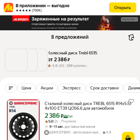
В приложении — выгодно
Открыть
★★★★★ (700К)
РЕКЛАМА
8 предложений
Колесный диск Trebl 6515
от 
2 386
 ₽
4.8
(41) ·
298 купили
Цена
Акции
Экспресс
Срок доставки
Диаме
Стальной колесный диск TREBL 6515 R14x5.5J
4x100 ET39 ЦО56.6 для автомобиля
2 386
Цена с картой Яндекс Пэй 2386 ₽ вместо
₽
Пэй
Рейтинг товара: 5.0 из 5
Оценок: (2) · 71 купили
5.0
(2) · 71 купили
,
9 – 11 авг
доставка магазина
ШИНСЕРВИС - автосервисные центры
4.8