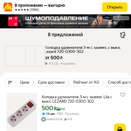
В приложении — выгодно
Открыть
★★★★★ (700К)
РЕКЛАМА
8 предложений
Колодка удлинителя 3-м с заземл. с выкл. 
Lezard 720-0300-302
от 
500
 ₽
4.5
(2) ·
4 купили
Цена
Срок доставки
Рейтинг от 4.0
Способ дост
Колодка удлинителя 3-м с заземл. Lila с
выкл. LEZARD 720-0300-302
500
Цена с картой Яндекс Пэй 500 ₽ вместо
₽
Пэй
,
14 авг
ПВЗ
По клику
ruselectrica
4.8