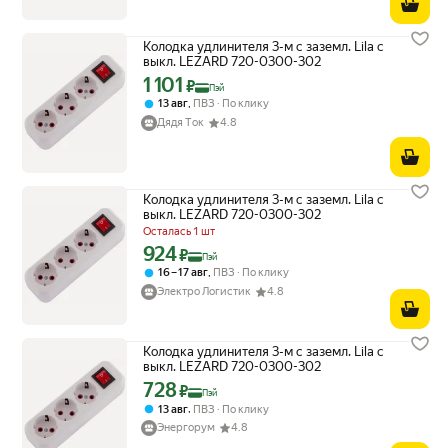
Колодка удлинителя 3-м с заземл. Lila с
выкл. LEZARD 720-0300-302
1 101
Цена с картой Яндекс Пэй 1101 ₽ вместо
₽
Пэй
,
13 авг
ПВЗ
По клику
Дядя Tок
4.8
Колодка удлинителя 3-м с заземл. Lila с
выкл. LEZARD 720-0300-302
Осталась 1 шт
924
Цена с картой Яндекс Пэй 924 ₽ вместо
₽
Пэй
,
16 – 17 авг
ПВЗ
По клику
Электро Логистик
4.8
Колодка удлинителя 3-м с заземл. Lila с
выкл. LEZARD 720-0300-302
728
Цена с картой Яндекс Пэй 728 ₽ вместо
₽
Пэй
,
13 авг
ПВЗ
По клику
Энергорум
4.8