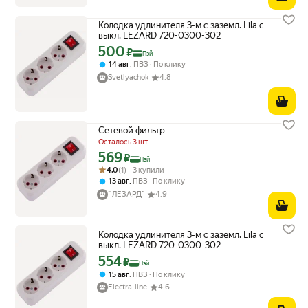
Колодка удлинителя 3-м с заземл. Lila с
выкл. LEZARD 720-0300-302
500
Цена с картой Яндекс Пэй 500 ₽ вместо
₽
Пэй
,
14 авг
ПВЗ
По клику
Svetlyachok
4.8
Сетевой фильтр
Осталось 3 шт
569
Цена с картой Яндекс Пэй 569 ₽ вместо
₽
Пэй
Рейтинг товара: 4.0 из 5
Оценок: (1) · 3 купили
4.0
(1) · 3 купили
,
13 авг
ПВЗ
По клику
" ЛЕЗАРД"
4.9
Колодка удлинителя 3-м с заземл. Lila с
выкл. LEZARD 720-0300-302
554
Цена с картой Яндекс Пэй 554 ₽ вместо
₽
Пэй
,
15 авг
ПВЗ
По клику
Electra-line
4.6