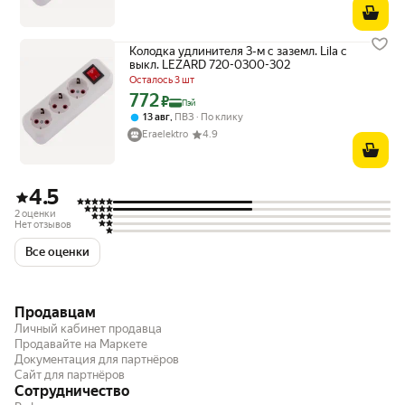
Колодка удлинителя 3-м с заземл. Lila с
выкл. LEZARD 720-0300-302
Осталось 3 шт
772
Цена с картой Яндекс Пэй 772 ₽ вместо
₽
Пэй
,
13 авг
ПВЗ
По клику
Eraelektro
4.9
4.5
2 оценки
Нет отзывов
Все оценки
Продавцам
Личный кабинет продавца
Продавайте на Маркете
Документация для партнёров
Сайт для партнёров
Сотрудничество