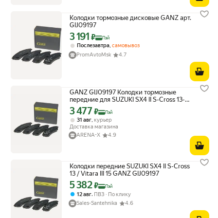
Колодки тормозные дисковые GANZ арт.
GIJ09197
3 191
Цена с картой Яндекс Пэй 3191 ₽ вместо
₽
Пэй
,
Послезавтра
самовывоз
PromAvtoMsk
4.7
GANZ GIJ09197 Колодки тормозные
передние для SUZUKI SX4 II S-Cross 13->
/ Vitara III 15-> GANZ GIJ09197
3 477
Цена с картой Яндекс Пэй 3477 ₽ вместо
₽
Пэй
,
31 авг
курьер
Доставка магазина
ARENA-X
4.9
Колодки передние SUZUKI SX4 II S-Cross
13 / Vitara III 15 GANZ GIJ09197
5 382
Цена с картой Яндекс Пэй 5382 ₽ вместо
₽
Пэй
,
12 авг
ПВЗ
По клику
Sales-Santehnika
4.6