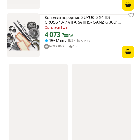
Колодки передние SUZUKI SX4 II S-
CROSS 13- / VITARA III 15- GANZ GIJ09197
GANZ GIJ09197
Осталась 1 шт
4 073
Цена с картой Яндекс Пэй 4073 ₽ вместо
₽
Пэй
,
16 – 17 авг
ПВЗ
По клику
GOODKOFF
4.7