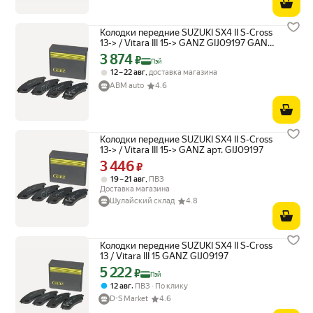
Колодки передние SUZUKI SX4 II S-Cross
13-> / Vitara III 15-> GANZ GIJ09197 GANZ
арт. GIJ09197
3 874
Цена с картой Яндекс Пэй 3874 ₽ вместо
₽
Пэй
,
12 – 22 авг
доставка магазина
ABM auto
4.6
Колодки передние SUZUKI SX4 II S-Cross
13-> / Vitara III 15-> GANZ арт. GIJ09197
3 446
Цена 3446 ₽ вместо
₽
,
19 – 21 авг
ПВЗ
Доставка магазина
Шулайский склад
4.8
Колодки передние SUZUKI SX4 II S-Cross
13 / Vitara III 15 GANZ GIJ09197
5 222
Цена с картой Яндекс Пэй 5222 ₽ вместо
₽
Пэй
,
12 авг
ПВЗ
По клику
D-S Market
4.6