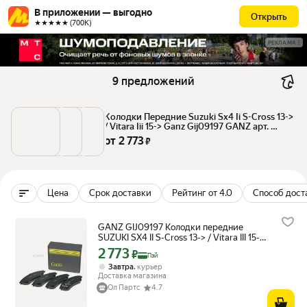
В приложении — выгодно
Открыть
★★★★★ (700К)
РЕКЛАМА
9 предложений
Колодки Передние Suzuki Sx4 Ii S-Cross 13-> 
/ Vitara Iii 15-> Ganz Gij09197 GANZ арт. 
GIJ09197
от 
2 773
 ₽
Цена
Срок доставки
Рейтинг от 4.0
Способ дост
GANZ GIJ09197 Колодки передние
SUZUKI SX4 II S-Cross 13-> / Vitara III 15->
GANZ GIJ09197
2 773
Цена с картой Яндекс Пэй 2773 ₽ вместо
₽
Пэй
,
Завтра
курьер
Доставка магазина
Ол Партс
4.7