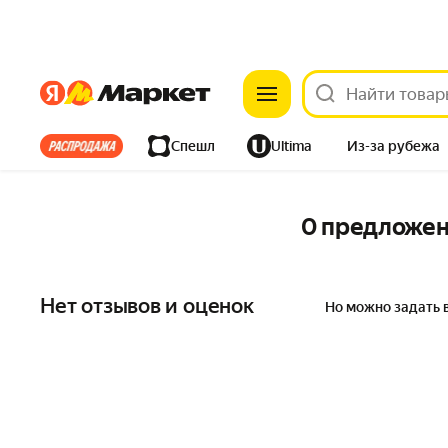
Яндекс
Яндекс
Все хиты
Спешл
Ultima
Из-за рубежа
Дом
Ремонт
Детям
Красота
Электроника
0 предложе
Нет отзывов и оценок
Но можно задать 