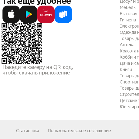
так ещё удобнее
Досуг и 
Мебель
Бытовая 
Гигиена
Электрон
Одежда и
Товары д
Аптека
Красота 
Хобби и 
Дача и с
Наведите камеру на QR-код,

Книги
чтобы скачать приложение
Товары д
Спортив
Товары д
Строител
Детские 
Ювелирн
Статистика
Пользовательское соглашение