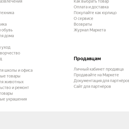
развлечения
Как выбрать товар
Оплата и доставка
техника
Покупайте как юрлицо
О сервисе
ика
Возвраты
 обувь
Журнал Маркета
ля дома
и уход
творчество
Продавцам
ад
Личный кабинет продавца
ля школы и офиса
Продавайте на Маркете
ные товары
Документация для партнёро
ля животных
Сайт для партнёров
ьство и ремонт
товары
ые украшения