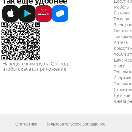
так ещё удобнее
Досуг и 
Мебель
Бытовая 
Гигиена
Электрон
Одежда и
Товары д
Аптека
Красота 
Хобби и 
Дача и с
Наведите камеру на QR-код,

Книги
чтобы скачать приложение
Товары д
Спортив
Товары д
Строител
Детские 
Ювелирн
Статистика
Пользовательское соглашение