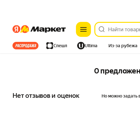
Яндекс
Яндекс
Все хиты
Спешл
Ultima
Из-за рубежа
Дом
Ремонт
Детям
Красота
Электроника
0 предложе
Нет отзывов и оценок
Но можно задать 