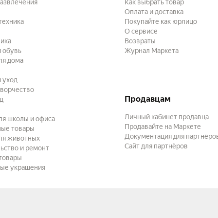
развлечения
Как выбрать товар
Оплата и доставка
техника
Покупайте как юрлицо
О сервисе
ика
Возвраты
 обувь
Журнал Маркета
ля дома
и уход
творчество
Продавцам
ад
Личный кабинет продавца
ля школы и офиса
Продавайте на Маркете
ные товары
Документация для партнёро
ля животных
Сайт для партнёров
ьство и ремонт
товары
ые украшения